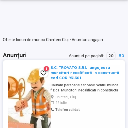
Oferte locuri de munca Chinteni Cluj • Anunturi angajari
Anunțuri
20
50
Anunțuri pe pagină:
S.C. TROVATO S.R.L. angajeaza
1
muncitori necalificati in constructii
cod COR 931301
Cautam persoane serioase pentru munca
fizica. Muncitorii necalificati in constructii
indeplinesc sarcini precum : -sa incarce,
Chinteni, Cluj
sa descarce sau sa stocheze materiale de
23 iulie
constructie si produse, -sa pregatesca
Telefon validat
materialul solicitat in utilizarea procesului
tehnologic si sa le amestece in recipienti -
sa ...