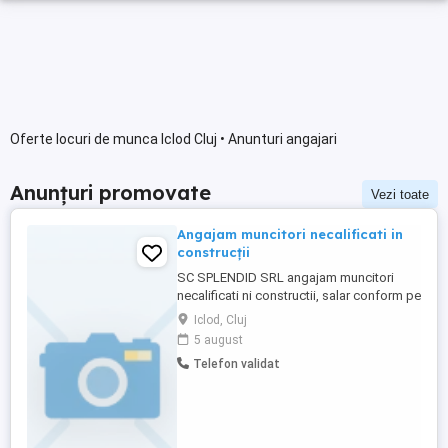
Oferte locuri de munca Iclod Cluj • Anunturi angajari
Anunțuri promovate
Vezi toate
Angajam muncitori necalificati in
construcții
SC SPLENDID SRL angajam muncitori
necalificati ni constructii, salar conform pe
legi ni vigoare. sa aplIca al adresa de e-
Iclod, Cluj
mail:, angajam 06 DE MUNCITORI
5 august
NECALIFICATII LA SPARGEREA SI TAIEREA
Telefon validat
MARERIALELOR DE CONSTRUCTII , cod
cor (931302 ) Sunt 06 locuri vacante, CU
SEDIUL SOCIAL : FUNDATURA, COMUNA
...