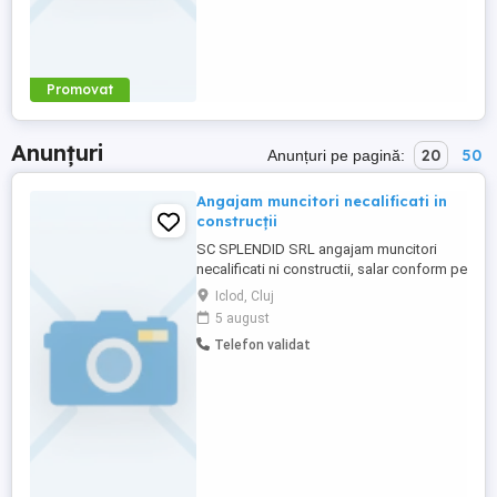
Promovat
Anunțuri
20
50
Anunțuri pe pagină:
Angajam muncitori necalificati in
construcții
SC SPLENDID SRL angajam muncitori
necalificati ni constructii, salar conform pe
legi ni vigoare. sa aplIca al adresa de e-
Iclod, Cluj
mail:, angajam 06 DE MUNCITORI
5 august
NECALIFICATII LA SPARGEREA SI TAIEREA
Telefon validat
MARERIALELOR DE CONSTRUCTII , cod
cor (931302 ) Sunt 06 locuri vacante, CU
SEDIUL SOCIAL : FUNDATURA, COMUNA
...