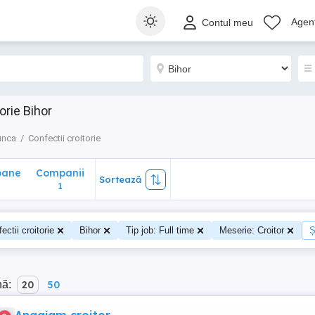
ane
Companii
Sortează
Agenț
Contul meu
1
orie Bihor
unca
Confectii croitorie
oane
Companii
Sortează
1
ectii croitorie
Bihor
Tip job: Full time
Meserie: Croitor
Ș
nă:
20
50