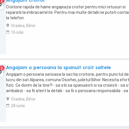
Angajam croitor
2
Croitorie rapida de haine angajeaza croitor pentru mici retusuri si
reparatii la imbracaminte. Pentru mai multe detalii ne puteti conta
la telefon:
Oradea, Bihor
16 iulie
Angajam o persoana la spanuit croit saltele
2
Angajam o persoana serioasa la sectia croitorie, pentru punctul de
lucru din sat Alparea, comuna Osorhei, judetul Bihor. Necesita efor
fizic. Ce dorim de la tine?! - sa stii sa spanuiesti si sa croiesti - sa st
ambalezi - sa fii atent la detalii - sa fii o persoana responsabila - sa
aranjezi ...
Oradea, Bihor
28 iunie