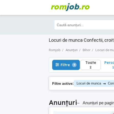
rom
job
.ro
Toate
Perso
Filtre
4
2
1
Locuri de munca Confectii, croit
Romjob
Anunțuri
Bihor
Locuri de m
Toate
Pers
Filtre
4
2
1
→
Filtre active:
Locuri de munca
Conf
Anunțuri
–
Anunțuri pe pagi