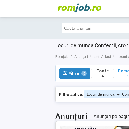
rom
job
.ro
Toate
Perso
Filtre
3
4
1
Locuri de munca Confectii, croito
Romjob
Anunțuri
Iasi
Iasi
Locuri
Toate
Pers
Filtre
3
4
1
→
Filtre active:
Locuri de munca
Conf
Anunțuri
–
Anunțuri pe pagi