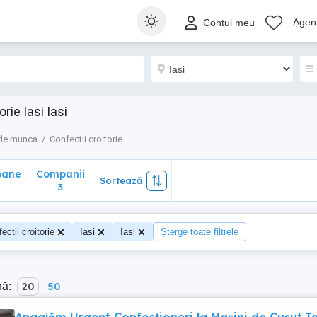
ane
Companii
Sortează
Agenț
Contul meu
3
rie Iasi Iasi
 de munca
Confectii croitorie
oane
Companii
Sortează
3
ectii croitorie
Iasi
Iasi
Șterge toate filtrele
nă:
20
50