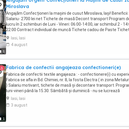
Angajăm Urgent Confecționeri la Mașini de Cusut Ia
Miroslava
Angajăm Confecționeri la mașini de cusut Miroslava, Iași! Beneficii:
Salariu- 2700 lei net Tichete de masă Decont transport Program d
lucru în 2 schimburi de Luni - Vineri: 06:00-14:00, iar schimbul 2 - 14
22:00 Contract individual de muncă Tichete cadou de Paste Tiche
cadou de Craciun ...
Iasi, Iasi
4 august
1
Fabrica de confectii angajeaza confectioneri(e)
11
Fabrica de confectii textile angajeaza : - confectionere(i) cu exper
Fabrica se afla in Bd. Chimiei, nr. 8, la fosta Electra ( in zona Metalur
) Salariu motivant, tichete de masă și decontare transport. Progr
luni-vineri până la 15.30. Sâmbătă și duminică - nu se lucrează
Iasi, Iasi
3 august
1