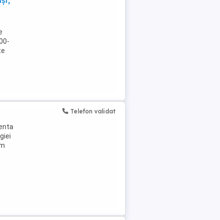
și,
e
:00-
te
Telefon validat
ienta
giei
am