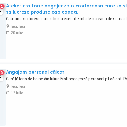
Atelier croitorie angajeaza o croitoreasa care sa st
1
sa lucreze produse cap coada.
Cautam croitorese care stiu sa execute rch de mireasa,de seara,de
Iasi, Iasi
20 iulie
Angajam personal călcat
8
Curățătoria de haine din Iulius Mall angajează personal pt călcat. Re
Iasi, Iasi
12 iulie