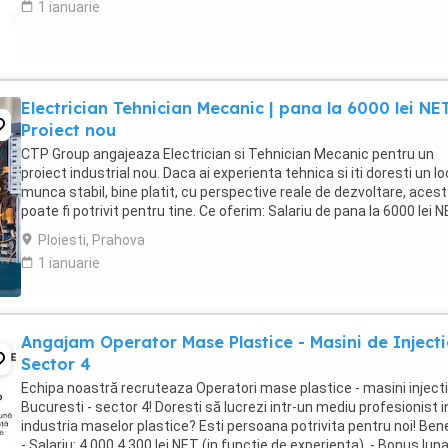
1 ianuarie
Electrician Tehnician Mecanic | pana la 6000 lei NET
Proiect nou
CTP Group angajeaza Electrician si Tehnician Mecanic pentru un
proiect industrial nou. Daca ai experienta tehnica si iti doresti un lo
munca stabil, bine platit, cu perspective reale de dezvoltare, acest 
poate fi potrivit pentru tine. Ce oferim: Salariu de pana la 6000 lei 
(in functie ...
Ploiesti, Prahova
1 ianuarie
Angajam Operator Mase Plastice - Masini de Injecti
Sector 4
Echipa noastră recruteaza Operatori mase plastice - masini injecti
Bucuresti - sector 4! Doresti să lucrezi intr-un mediu profesionist i
industria maselor plastice? Esti persoana potrivita pentru noi! Benef
- Salariu: 4.000 4.300 lei NET (in functie de experienta). - Bonus lun