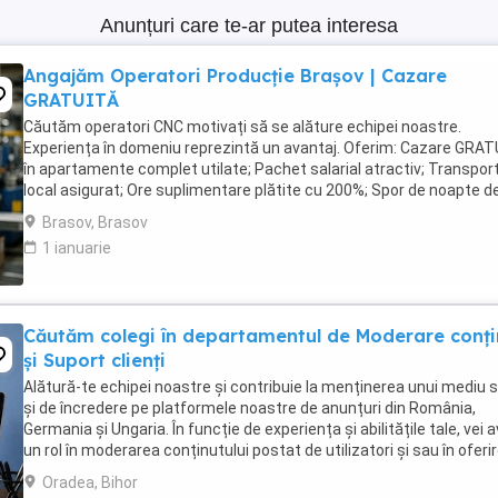
Anunțuri care te-ar putea interesa
Angajăm Operatori Producție Brașov | Cazare
GRATUITĂ
Căutăm operatori CNC motivați să se alăture echipei noastre.
Experiența în domeniu reprezintă un avantaj. Oferim: Cazare GRA
în apartamente complet utilate; Pachet salarial atractiv; Transpor
local asigurat; Ore suplimentare plătite cu 200%; Spor de noapte d
25%; Prime de sărbători ...
Brasov, Brasov
1 ianuarie
Căutăm colegi în departamentul de Moderare conți
și Suport clienți
Alătură-te echipei noastre și contribuie la menținerea unui mediu s
și de încredere pe platformele noastre de anunțuri din România,
Germania și Ungaria. În funcție de experiența și abilitățile tale, vei 
un rol în moderarea conținutului postat de utilizatori și sau în oferi
de suport clienților ...
Oradea, Bihor