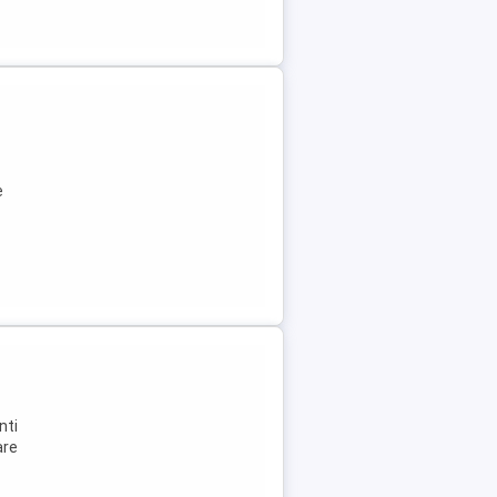
e
nti
are