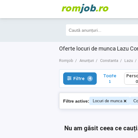
rom
job
.ro
Toate
Perso
Filtre
4
1
0
Oferte locuri de munca Lazu Con
Romjob
Anunțuri
Constanta
Lazu
Toate
Pers
Filtre
4
1
Filtre active:
Locuri de munca
Co
Nu am găsit ceea ce cauți