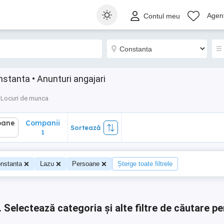
ane
Companii
Sortează
Agenț
Contul meu
1
stanta • Anunturi angajari
Locuri de munca
oane
Companii
Sortează
0
1
nstanta
Lazu
Persoane
Șterge toate filtrele
.
Selectează categoria și alte filtre de căutare pe