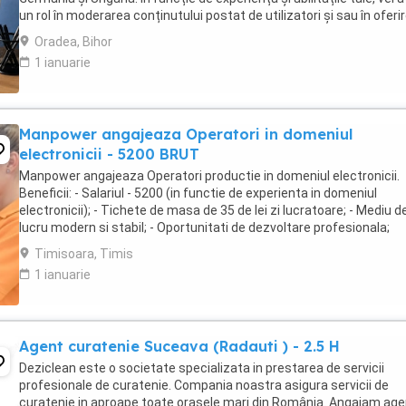
un rol în moderarea conținutului postat de utilizatori și sau în oferi
de suport clienților ...
Oradea, Bihor
1 ianuarie
Manpower angajeaza Operatori in domeniul
electronicii - 5200 BRUT
Manpower angajeaza Operatori productie in domeniul electronicii.
Beneficii: - Salariul - 5200 (in functie de experienta in domeniul
electronicii); - Tichete de masa de 35 de lei zi lucratoare; - Mediu d
lucru modern si stabil; - Oportunitati de dezvoltare profesionala;
Transportul este asigurat ...
Timisoara, Timis
1 ianuarie
Agent curatenie Suceava (Radauti ) - 2.5 H
Deziclean este o societate specializata in prestarea de servicii
profesionale de curatenie. Compania noastra asigura servicii de
curatenie in aproape toate orasele mari din România. Angajam age