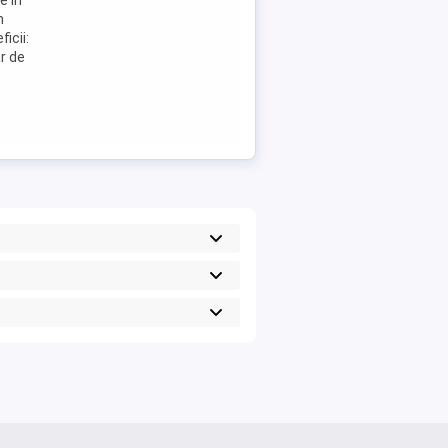
e in
n
icii:
ar de