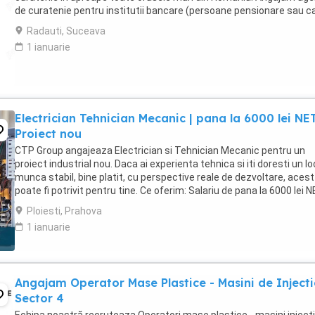
de curatenie pentru institutii bancare (persoane pensionare sau c
mai lucreaza in alta parte). Program ...
Radauti, Suceava
1 ianuarie
Electrician Tehnician Mecanic | pana la 6000 lei NET
Proiect nou
CTP Group angajeaza Electrician si Tehnician Mecanic pentru un
proiect industrial nou. Daca ai experienta tehnica si iti doresti un lo
munca stabil, bine platit, cu perspective reale de dezvoltare, acest 
poate fi potrivit pentru tine. Ce oferim: Salariu de pana la 6000 lei 
(in functie ...
Ploiesti, Prahova
1 ianuarie
Angajam Operator Mase Plastice - Masini de Injecti
Sector 4