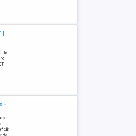
 |
c de
rol
NET
e -
e in
n
icii:
ar de