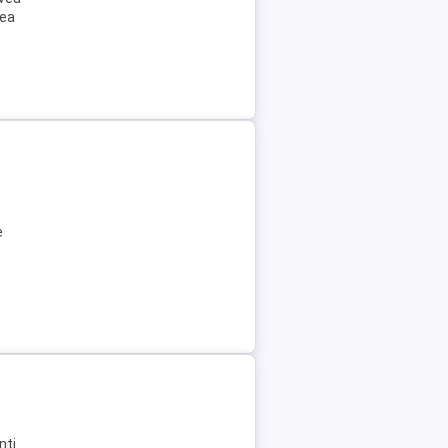
rea
e
nti