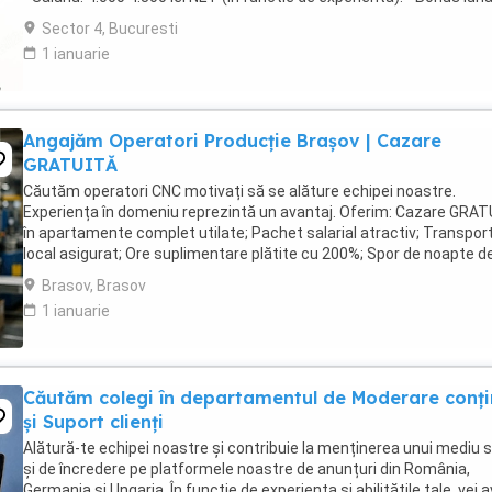
performanta: ...
Sector 4, Bucuresti
1 ianuarie
Angajăm Operatori Producție Brașov | Cazare
GRATUITĂ
Căutăm operatori CNC motivați să se alăture echipei noastre.
Experiența în domeniu reprezintă un avantaj. Oferim: Cazare GRA
în apartamente complet utilate; Pachet salarial atractiv; Transpor
local asigurat; Ore suplimentare plătite cu 200%; Spor de noapte d
25%; Prime de sărbători ...
Brasov, Brasov
1 ianuarie
Căutăm colegi în departamentul de Moderare conți
și Suport clienți
Alătură-te echipei noastre și contribuie la menținerea unui mediu s
și de încredere pe platformele noastre de anunțuri din România,
Germania și Ungaria. În funcție de experiența și abilitățile tale, vei 