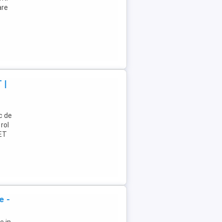
are
 |
c de
rol
NET
e -