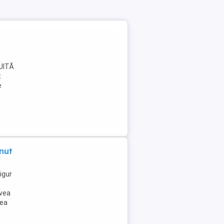
TUITĂ
t
e
nut
igur
avea
rea