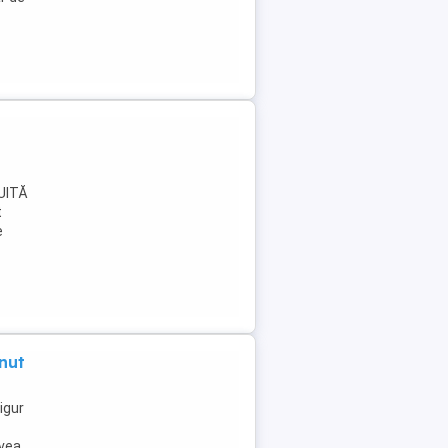
TUITĂ
t
e
nut
igur
avea