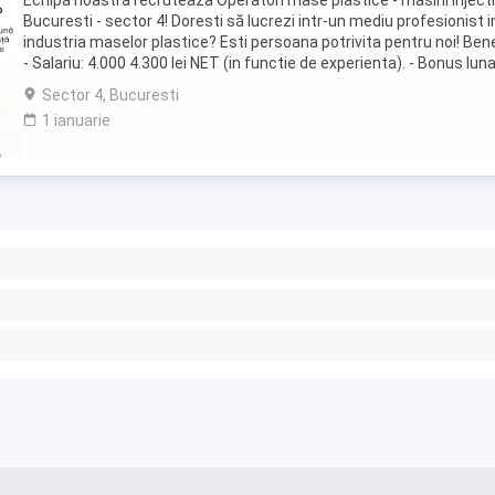
Echipa noastră recruteaza Operatori mase plastice - masini injecti
Bucuresti - sector 4! Doresti să lucrezi intr-un mediu profesionist i
industria maselor plastice? Esti persoana potrivita pentru noi! Benef
- Salariu: 4.000 4.300 lei NET (in functie de experienta). - Bonus lun
performanta: ...
Sector 4, Bucuresti
1 ianuarie