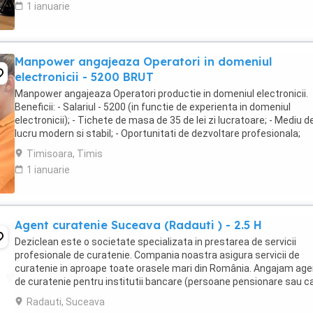
1 ianuarie
Manpower angajeaza Operatori in domeniul
electronicii - 5200 BRUT
Manpower angajeaza Operatori productie in domeniul electronicii.
Beneficii: - Salariul - 5200 (in functie de experienta in domeniul
electronicii); - Tichete de masa de 35 de lei zi lucratoare; - Mediu d
lucru modern si stabil; - Oportunitati de dezvoltare profesionala;
Transportul este asigurat ...
Timisoara, Timis
1 ianuarie
Agent curatenie Suceava (Radauti ) - 2.5 H
Deziclean este o societate specializata in prestarea de servicii
profesionale de curatenie. Compania noastra asigura servicii de
curatenie in aproape toate orasele mari din România. Angajam age
de curatenie pentru institutii bancare (persoane pensionare sau c
mai lucreaza in alta parte). Program ...
Radauti, Suceava