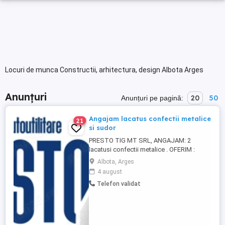
Locuri de munca Constructii, arhitectura, design Albota Arges
Anunțuri
20
50
Anunțuri pe pagină:
Angajam lacatus confectii metalice
21
si sudor
PRESTO TIG MT SRL, ANGAJAM: 2
lacatusi confectii metalice . OFERIM :
salariu motivant, in functie de experienta ;
Albota, Arges
bonuri de masa; decontare partiala a
4 august
transportului ; prime PASTE si CRACIUN ;
Telefon validat
bonus de prezenta ; Selectiile se fac doar
pe baza de interviu probă de lucru la
sediul societatii ...