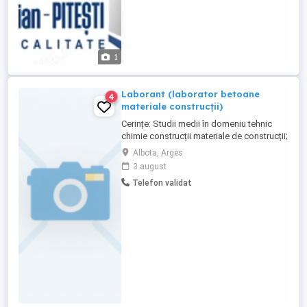
1
Laborant (laborator betoane
4
materiale construcții)
Cerințe: Studii medii în domeniu tehnic
chimie construcții materiale de construcții;
Experiență în laborator de încercări pentru
Albota, Arges
beton, agregate sau materiale de
3 august
construcții avantaj; Cunoștințe privind
Telefon validat
testarea și verificarea caracteristicilor
materialelor; Capacitatea de întocmire a
rapoartelor și ...