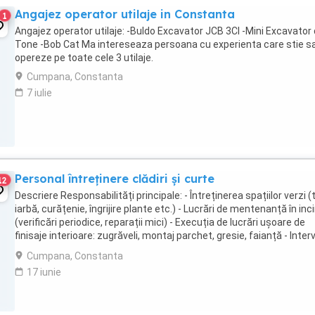
Angajez operator utilaje in Constanta
1
Angajez operator utilaje: -Buldo Excavator JCB 3CI -Mini Excavator 
Tone -Bob Cat Ma intereseaza persoana cu experienta care stie s
opereze pe toate cele 3 utilaje.
Cumpana, Constanta
7 iulie
Personal întreținere clădiri și curte
12
Descriere Responsabilități principale: - Întreținerea spațiilor verzi 
iarbă, curățenie, îngrijire plante etc.) - Lucrări de mentenanță în inc
(verificări periodice, reparații mici) - Execuția de lucrări ușoare de
finisaje interioare: zugrăveli, montaj parchet, gresie, faianță - Interv
...
Cumpana, Constanta
17 iunie