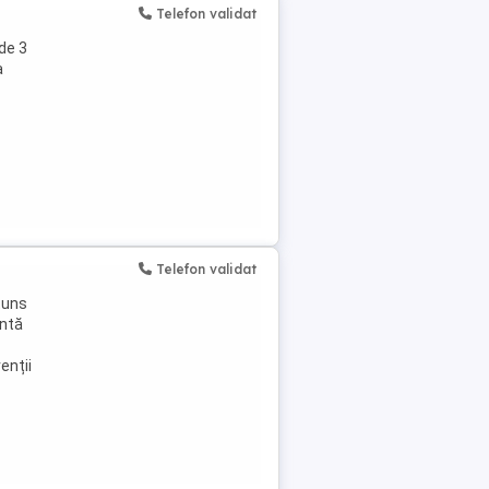
Telefon validat
de 3
a
Telefon validat
(tuns
intă
enții