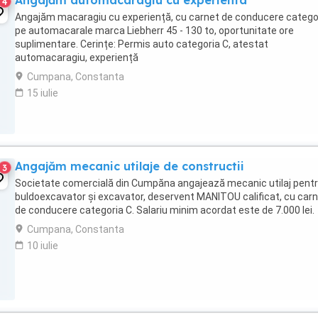
Angajăm automacaragiu cu experienta
4
Angajăm macaragiu cu experiență, cu carnet de conducere catego
pe automacarale marca Liebherr 45 - 130 to, oportunitate ore
suplimentare. Cerințe: Permis auto categoria C, atestat
automacaragiu, experiență
Cumpana, Constanta
15 iulie
Angajăm mecanic utilaje de constructii
3
Societate comercială din Cumpăna angajează mecanic utilaj pent
buldoexcavator și excavator, deservent MANITOU calificat, cu car
de conducere categoria C. Salariu minim acordat este de 7.000 lei.
Cumpana, Constanta
10 iulie