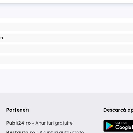
gn
Parteneri
Descarcă ap
Publi24.ro
- Anunturi gratuite
Bestauto.ro
- Anunturi auto/moto