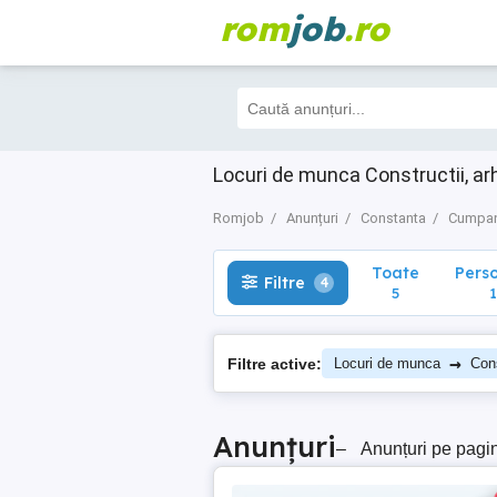
rom
job
.ro
Toate
Perso
Filtre
4
5
1
Locuri de munca Constructii, a
Romjob
Anunțuri
Constanta
Cumpa
Toate
Pers
Filtre
4
5
1
→
Filtre active:
Locuri de munca
Cons
Anunțuri
–
Anunțuri pe pagi