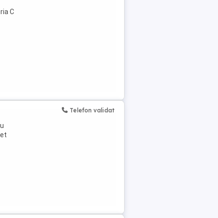
ria C
Telefon validat
ru
net