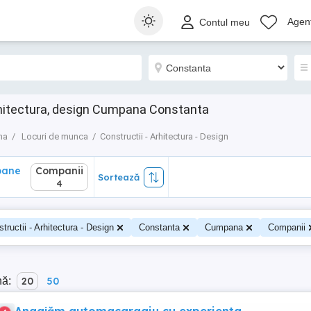
ane
Companii
Sortează
Agenț
Contul meu
4
rhitectura, design Cumpana Constanta
na
Locuri de munca
Constructii - Arhitectura - Design
oane
Companii
Sortează
4
tructii - Arhitectura - Design
Constanta
Cumpana
Companii
nă:
20
50