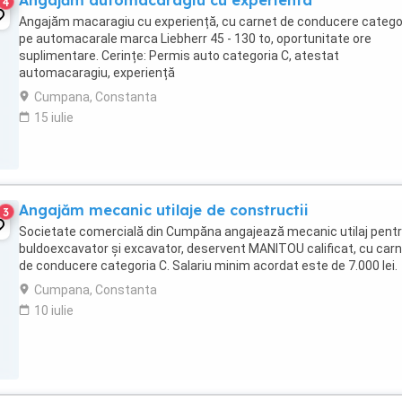
Angajăm automacaragiu cu experienta
4
Angajăm macaragiu cu experiență, cu carnet de conducere catego
pe automacarale marca Liebherr 45 - 130 to, oportunitate ore
suplimentare. Cerințe: Permis auto categoria C, atestat
automacaragiu, experiență
Cumpana, Constanta
15 iulie
Angajăm mecanic utilaje de constructii
3
Societate comercială din Cumpăna angajează mecanic utilaj pent
buldoexcavator și excavator, deservent MANITOU calificat, cu car
de conducere categoria C. Salariu minim acordat este de 7.000 lei.
Cumpana, Constanta
10 iulie