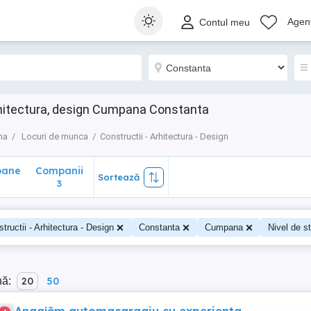
ane
Companii
Sortează
Agenț
Contul meu
3
rhitectura, design Cumpana Constanta
na
Locuri de munca
Constructii - Arhitectura - Design
oane
Companii
Sortează
0
3
tructii - Arhitectura - Design
Constanta
Cumpana
Nivel de st
nă:
20
50