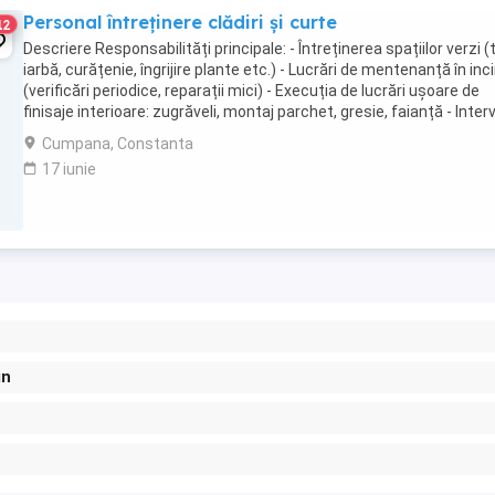
Personal întreținere clădiri și curte
12
Descriere Responsabilități principale: - Întreținerea spațiilor verzi 
iarbă, curățenie, îngrijire plante etc.) - Lucrări de mentenanță în inc
(verificări periodice, reparații mici) - Execuția de lucrări ușoare de
finisaje interioare: zugrăveli, montaj parchet, gresie, faianță - Interv
...
Cumpana, Constanta
17 iunie
gn