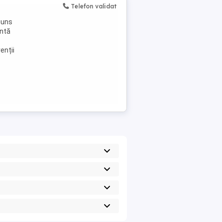
Telefon validat
(tuns
intă
enții