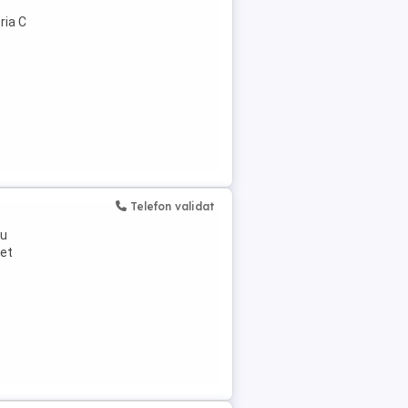
ria C
Telefon validat
ru
net