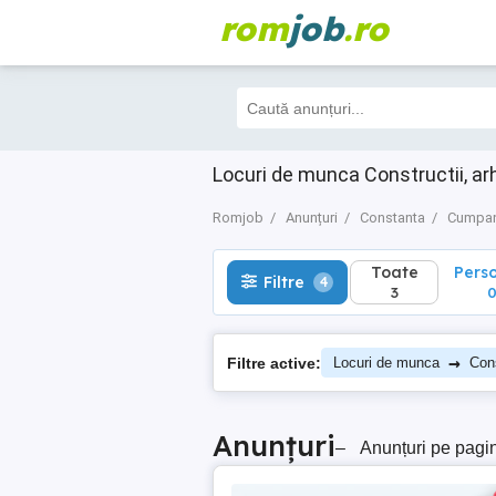
rom
job
.ro
Toate
Perso
Filtre
4
3
0
Locuri de munca Constructii, a
Romjob
Anunțuri
Constanta
Cumpa
Toate
Pers
Filtre
4
3
→
Filtre active:
Locuri de munca
Cons
Anunțuri
–
Anunțuri pe pagi