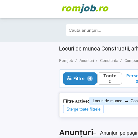
rom
job
.ro
Toate
Perso
Filtre
4
2
0
Locuri de munca Constructii, a
Romjob
Anunțuri
Constanta
Cumpa
Toate
Pers
Filtre
4
2
→
Filtre active:
Locuri de munca
Cons
Șterge toate filtrele
Anunțuri
–
Anunțuri pe pagi