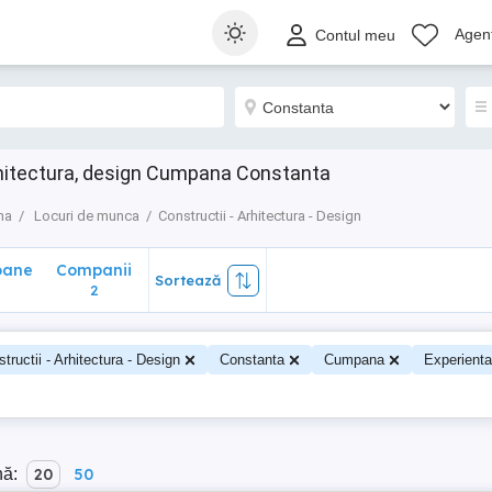
ane
Companii
Sortează
Agenț
Contul meu
2
rhitectura, design Cumpana Constanta
na
Locuri de munca
Constructii - Arhitectura - Design
oane
Companii
Sortează
0
2
tructii - Arhitectura - Design
Constanta
Cumpana
Experienta
nă:
20
50