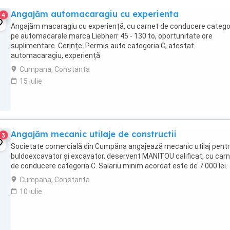
Angajăm automacaragiu cu experienta
4
Angajăm macaragiu cu experiență, cu carnet de conducere catego
pe automacarale marca Liebherr 45 - 130 to, oportunitate ore
suplimentare. Cerințe: Permis auto categoria C, atestat
automacaragiu, experiență
Cumpana, Constanta
15 iulie
Angajăm mecanic utilaje de constructii
3
Societate comercială din Cumpăna angajează mecanic utilaj pent
buldoexcavator și excavator, deservent MANITOU calificat, cu car
de conducere categoria C. Salariu minim acordat este de 7.000 lei.
Cumpana, Constanta
10 iulie