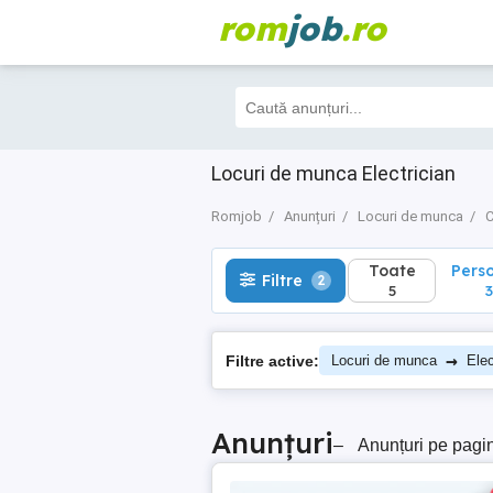
rom
job
.ro
Toate
Perso
Filtre
2
5
3
Locuri de munca Electrician
Romjob
Anunțuri
Locuri de munca
C
Toate
Pers
Filtre
2
5
3
→
Filtre active:
Locuri de munca
Elec
Anunțuri
–
Anunțuri pe pagi