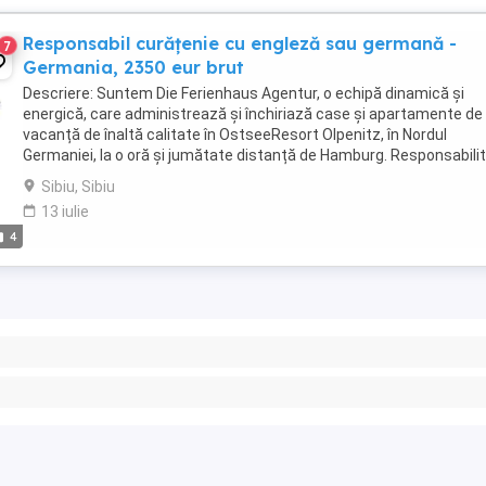
Responsabil curățenie cu engleză sau germană -
7
Germania, 2350 eur brut
Descriere: Suntem Die Ferienhaus Agentur, o echipă dinamică și
energică, care administrează și închiriază case și apartamente de
vacanță de înaltă calitate în OstseeResort Olpenitz, în Nordul
Germaniei, la o oră și jumătate distanță de Hamburg. Responsabilit
curățenia temeinică a apartamentelor ...
Sibiu, Sibiu
13 iulie
4