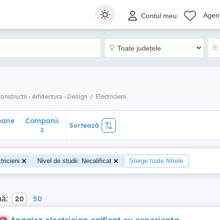
ane
Companii
Sortează
Agenț
Contul meu
2
onstructii - Arhitectura - Design
Electricieni
oane
Companii
Sortează
2
tricieni
Nivel de studii: Necalificat
Șterge toate filtrele
nă:
20
50