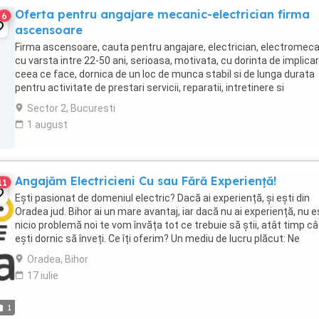
Oferta pentru angajare mecanic-electrician firma
6
ascensoare
Firma ascensoare, cauta pentru angajare, electrician, electromec
cu varsta intre 22-50 ani, serioasa, motivata, cu dorinta de implicar
ceea ce face, dornica de un loc de munca stabil si de lunga durata
pentru activitate de prestari servicii, reparatii, intretinere si
mentenanta ascensoare (in ...
Sector 2, Bucuresti
1 august
Angajăm Electricieni Cu sau Fără Experiență!
11
Ești pasionat de domeniul electric? Dacă ai experiență, și ești din
Oradea jud. Bihor ai un mare avantaj, iar dacă nu ai experiență, nu 
nicio problemă noi te vom învăța tot ce trebuie să știi, atât timp câ
ești dornic să înveți. Ce îți oferim? Un mediu de lucru plăcut: Ne
asigurăm că vei lucra ...
Oradea, Bihor
17 iulie
1