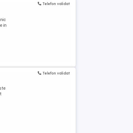
Telefon validat
anic
e in
Telefon validat
este
t