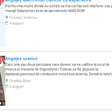
Angajez electrician calficat cu experienta
2
Pentru mai multe detalii nu ezitati sa ma contactati telefonic sau 
mesaj! Salariul net este de aproximativ 6000 RON!
Focsani, Vrancea
4 august
Angajez ucenici
12
Caut una sau doua persoane care doresc sa se califice la locul de
munca în meseria de frigotehnist.Trebuie sa fie dispuse la
deplasari,permisul de conducere constituie avantaj. Detalii la telef
Oradea, Bihor
2 august
2