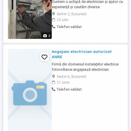
Suntem o echipă de electrician și ajutor cu
experiență și cautăm diverse
lucrări.Așteptăm ofertele dumneavoastră.
Sector 2, Bucuresti
NU FACEM ANGAJĂRI!
23 iulie
Telefon validat
2
Angajam electrician autorizat
ANRE
Firmă din domeniul instalațiilor electrice
fotovoltaice angajează electrician
autorizat ANRE. Cerinte: - experiență în
Sector 6, Bucuresti
instalații electrice - autorizație ANRE
21 iunie
valabilă - seriozitate și responsabilitate
Telefon validat
Oferim: - salariu atractiv - contract de
muncă - posibilitate de dezvoltare Zona
București ...