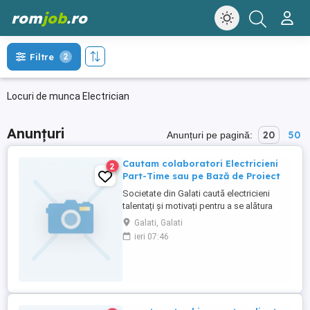
rom
job
.ro
Filtre
2
Locuri de munca Electrician
Anunțuri
20
50
Anunțuri pe pagină:
Cautam colaboratori Electricieni
2
Part-Time sau pe Bază de Proiect
Societate din Galati caută electricieni
talentați și motivați pentru a se alătura
echipei noastre part-time sau pe bază de
Galati, Galati
proiect. Dacă ai experiență în domeniul
ieri 07:46
instalațiilor electrice și îți dorești un
program flexibil, această oportunitate
este pentru tine! Cerințe: - Experiență
anterioară în execuția, ...