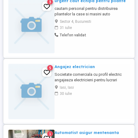
urgent caut echipa pentru pliante
3
cautam personal pentru distribuirea
pliantelor la case si masini auto
Sector 4, Bucuresti
31 iulie
Telefon validat
Angajez electrician
5
Societate comerciala cu profil electric
angajeaza electricieni pentru lucrari
instalatii electrice și de bransamente din
Iasi, Iasi
judetul Iasi. Permisul de conducere
30 iulie
reprezinta un avantaj. Oferim salariu
motivamt si bonificatii in functie de
performanta. Avem posibilitatea de a oferi
cazare pentru cei care ...
Automatist asigur mentenanta
1