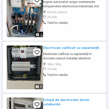
Inginer automatist asigur mentenanta
echipamente electronice industriale, linii
tehnologice, masini unelte cu PLC si CNC.
Brasov, Brasov
Service echipamente electronice
26 iulie
Telefon validat
1
Electrician calificat cu experiență
Electrician calificat cu experiență în
domeniu execut instalații electrice
interioare și exterioare, sisteme de
Sibiu, Sibiu
supraveghere și automatizări electrice.
24 iulie
Telefon validat
5
Echipă de electricieni dorim
colaborări