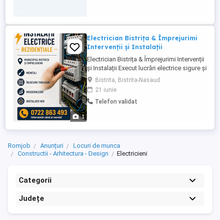
Electrician Bistrița & Împrejurimi
Intervenții și Instalații
Electrician Bistrița & Împrejurimi Intervenții
și Instalații Execut lucrări electrice sigure și
de calitate, la prețuri corecte, în Bistrița și
Bistrita, Bistrita-Nasaud
localitățile învecinate. Servicii oferite:
21 iunie
Înlocuire tablou electric (siguranțe
Telefon validat
automate) Montaj prize, întrerupătoare,
lustre, aplice Circuite separate ...
1
Romjob
Anunțuri
Locuri de munca
Constructii - Arhitectura - Design
Electricieni
Categorii
Județe