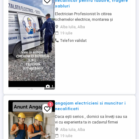
necalificat pentru tubuire, tragere
xabluri
Electrician Profesionist în citirea
schemelor electrice, montarea și
conexiunile electrice a tablourilor. Ajutor
Alba Iulia, Alba
de electrician pentru pregătirea traselor
19 iulie
circuitelor electrice atât industrial cât și
Telefon validat
rezidențial
1
angajam electricieni si muncitor i
5
necalificati
Daca ești serios , dornici sa înveți sau sa
vi cu experienta ta in cadavrul firmei
noastre te așteptăm. Nu acceptam
Alba Iulia, Alba
persoane cu caractere ne adecvate sau
19 iulie
consumatoare de alcool.