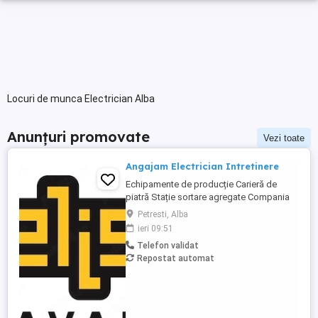
Locuri de munca Electrician Alba
Anunțuri promovate
Vezi toate
Angajam Electrician Intretinere
Echipamente de producție Carieră de
piatră Stație sortare agregate Compania
noastră își mărește echipa și angajează
Petresti, Alba
Electrician Întreținere pentru activități de
ieri 09:51
mentenanță și reparații ale echipamentelor
Telefon validat
din cariera de piatră și instalațiile de
Repostat automat
producție sorturi. Responsabilități: -
Execută lucrări ...