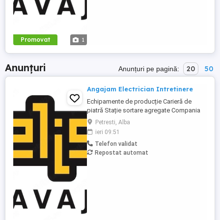
Promovat
1
Anunțuri
20
50
Anunțuri pe pagină:
Angajam Electrician Intretinere
Echipamente de producție Carieră de
piatră Stație sortare agregate Compania
noastră își mărește echipa și angajează
Petresti, Alba
Electrician Întreținere pentru activități de
ieri 09:51
mentenanță și reparații ale echipamentelor
Telefon validat
din cariera de piatră și instalațiile de
Repostat automat
producție sorturi. Responsabilități: -
Execută lucrări ...