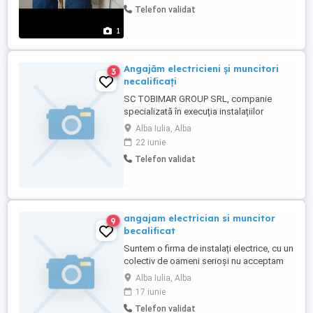
Telefon validat
1
Angajăm electricieni și muncitori
3
necalificați
SC TOBIMAR GROUP SRL, companie
specializată în execuția instalațiilor
electrice industriale, își extinde echipa și
Alba Iulia, Alba
recrutează electricieni calificați și
22 iunie
muncitori necalificați pentru lucrări
Telefon validat
desfășurate pe șantiere industriale. Dacă
îți dorești un loc de muncă stabil, într-o
echipă profesionistă, cu ...
angajam electrician si muncitor
9
becalificat
Suntem o firma de instalați electrice, cu un
colectiv de oameni serioși nu acceptam
persoane care consuma alcool sau nu au
Alba Iulia, Alba
responsabilitatea sa fie integrați intr un
17 iunie
colectiv
Telefon validat