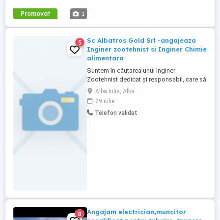
Promovat
1
Sc Albatros Gold Srl -angajeaza
5
Inginer zootehnist si Inginer Chimie
alimentara
Suntem în căutarea unui Inginer
Zootehnist dedicat și responsabil, care să
se alăture echipei noastre. Cerințe: - Studii
Alba Iulia, Alba
superioare în domeniul zootehniei; -
29 iulie
Cunoștințe privind creșterea și
Telefon validat
managementul animalelor; - Spirit de
organizare și responsabilitate; - Permis de
conducere categoria B (constituie ...
Angajam electrician,muncitor
8