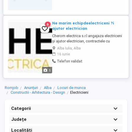
Ne marim echipdeelectriceni ?i
6
ajutor electrician
Cherom electrica s.r.l angajaza electriceni
și ajutor electrician, contractele cu
importanți colaboratori ne impune în
Alba Iulia, Alba
creșterea numărul salariaților. Angajați pot
16 iunie
face și curs de calificare în cadrul
Telefon validat
societății noastre. Tel.
1
Romjob
Anunțuri
Alba
Locuri de munca
Constructii - Arhitectura - Design
Electricieni
Categorii
Județe
Localități