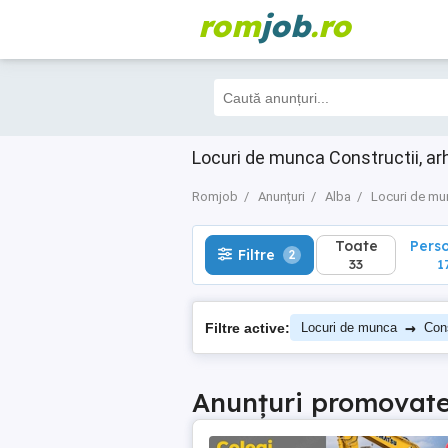
rom
job
.ro
Toate
Perso
Filtre
2
33
17
Locuri de munca Constructii, ar
Romjob
Anunțuri
Alba
Locuri de mu
Toate
Pers
Filtre
2
33
1
→
Filtre active:
Locuri de munca
Cons
Anunțuri promovat