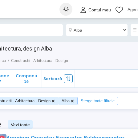
ane
Companii
Sortează
Agenț
Contul meu
16
hitectura, design Alba
nca
Constructii - Arhitectura - Design
oane
Companii
Sortează
7
16
tructii - Arhitectura - Design
Alba
Șterge toate filtrele
e
–
Vezi toate
Angajam Operator Excavator Buldoexcavator