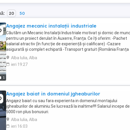
nă:
20
50
Angajez mecanic instalații industriale
Căutăm un Mecanic Instalații Industriale motivat și dornic de mun
pentru un proiect derulat în Auxerre, Franța. Ce îți oferim: -Pachet
salarial atractiv (în funcție de experiență și calificare) -Cazare
asigurată și complet echipată -Transport gratuit (România Franța 
la cazare la locul ...
Alba Iulia, Alba
ieri 19:27
1
Angajez baiat in domeniul jgheaburilor
Angajez baiat cu sau fara experienta in domeniul montajului
jgheaburilor de aluminiu.Se lucrează la inaltime!!!! Salariul incepe de
5000 ron plus bonusuri.
Alba Iulia, Alba
ieri 16:03