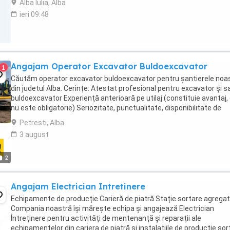
Alba Iulia, Alba
ieri 09:48
Angajam Operator Excavator Buldoexcavator
1
Căutăm operator excavator buldoexcavator pentru șantierele noa
din judetul Alba. Cerințe: Atestat profesional pentru excavator și s
buldoexcavator Experiență anterioară pe utilaj (constituie avantaj,
nu este obligatorie) Seriozitate, punctualitate, disponibilitate de
deplasare pe șantier Permis ...
Petresti, Alba
3 august
2
Angajam Electrician Intretinere
Echipamente de producție Carieră de piatră Stație sortare agrega
Compania noastră își mărește echipa și angajează Electrician
Întreținere pentru activități de mentenanță și reparații ale
echipamentelor din cariera de piatră și instalațiile de producție sort