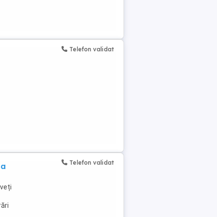
Telefon validat
Telefon validat
ia
nveți
rări