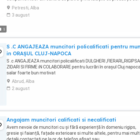
Responsabilități: - Execută lucrări ...
Petresti, Alba
3 august
1
S .C ANGAJEAZA muncitori policalificati pentru mu
in ORAȘUL CLUJ-NAPOCA
S .c ANGAJEAZA muncitori policalificati DULGHERI ,FIERARI,,RIGIPSA
ZIDARI SI FIRME iN COLABORARE pentru lucrări în orașul Cluj napoc
salar foarte bun motivat
Abrud, Alba
2 august
Angajam muncitori calificati si necalificati
Avem nevoie de muncitori cu și fără experiență în domeniu rigips,
gresie și faianță, fațade exterioare si multe altele, pentru mai mul
detalii contactați ne la nr de telefon afișat sau