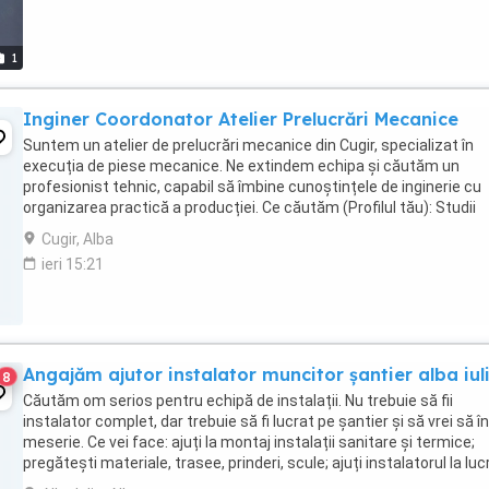
1
Inginer Coordonator Atelier Prelucrări Mecanice
Suntem un atelier de prelucrări mecanice din Cugir, specializat în
execuția de piese mecanice. Ne extindem echipa și căutăm un
profesionist tehnic, capabil să îmbine cunoștințele de inginerie cu
organizarea practică a producției. Ce căutăm (Profilul tău): Studii
superioare tehnice: Absolvent de Inginerie ...
Cugir, Alba
ieri 15:21
Angajăm ajutor instalator muncitor șantier alba iul
8
Căutăm om serios pentru echipă de instalații. Nu trebuie să fii
instalator complet, dar trebuie să fi lucrat pe șantier și să vrei să î
meserie. Ce vei face: ajuți la montaj instalații sanitare și termice;
pregătești materiale, trasee, prinderi, scule; ajuți instalatorul la luc
de apă, ...