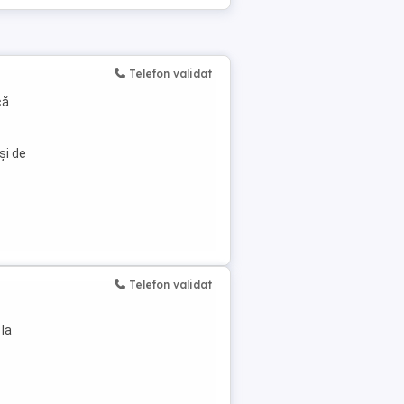
Telefon validat
că
și de
Telefon validat
 la