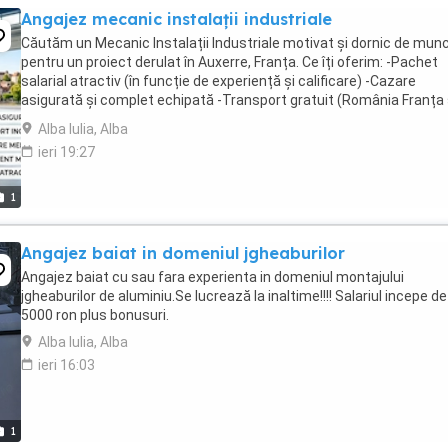
Angajez mecanic instalații industriale
Căutăm un Mecanic Instalații Industriale motivat și dornic de mun
pentru un proiect derulat în Auxerre, Franța. Ce îți oferim: -Pachet
salarial atractiv (în funcție de experiență și calificare) -Cazare
asigurată și complet echipată -Transport gratuit (România Franța 
la cazare la locul ...
Alba Iulia, Alba
ieri 19:27
1
Angajez baiat in domeniul jgheaburilor
Angajez baiat cu sau fara experienta in domeniul montajului
jgheaburilor de aluminiu.Se lucrează la inaltime!!!! Salariul incepe de
5000 ron plus bonusuri.
Alba Iulia, Alba
ieri 16:03
1