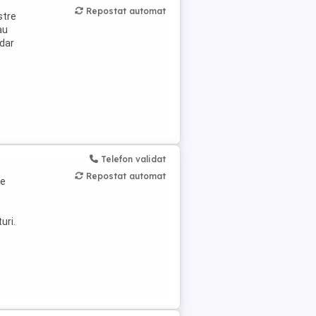
Repostat automat
stre
au
 dar
Telefon validat
Repostat automat
te
uri.