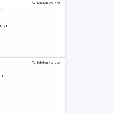
Telefon validat
că
și de
Telefon validat
 la