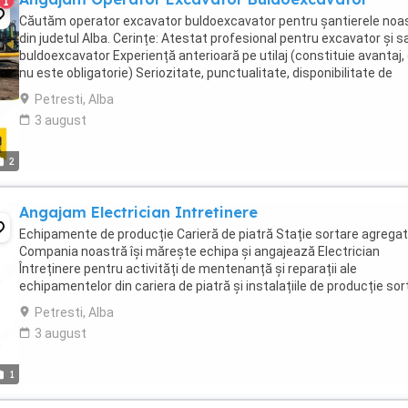
1
Căutăm operator excavator buldoexcavator pentru șantierele noa
din judetul Alba. Cerințe: Atestat profesional pentru excavator și s
buldoexcavator Experiență anterioară pe utilaj (constituie avantaj,
nu este obligatorie) Seriozitate, punctualitate, disponibilitate de
deplasare pe șantier Permis ...
Petresti, Alba
3 august
2
Angajam Electrician Intretinere
Echipamente de producție Carieră de piatră Stație sortare agrega
Compania noastră își mărește echipa și angajează Electrician
Întreținere pentru activități de mentenanță și reparații ale
echipamentelor din cariera de piatră și instalațiile de producție sort
Responsabilități: - Execută lucrări ...
Petresti, Alba
3 august
1