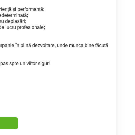
eriență și performanță;
edeterminată;
ru deplasări;
e lucru profesionale;
ompanie în plină dezvoltare, unde munca bine făcută
as spre un viitor sigur!