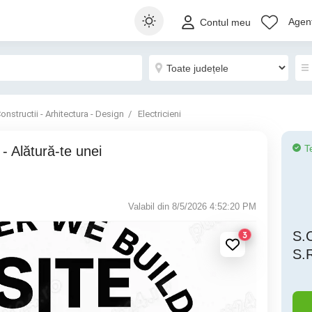
Agenț
Contul meu
onstructii - Arhitectura - Design
Electricieni
T
Valabil din 8/5/2026 4:52:20 PM
S.
3
S.R