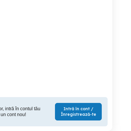
RICIAN retele
Tehnician mentenanta Jud
Angajez ELECTRICIAN cu
trice si curenti slabi de
Arges
ex
interior
Sector 2
Pitesti
S
r, intră în contul tău
Intră în cont /
Înregistrează-te
 un cont nou!