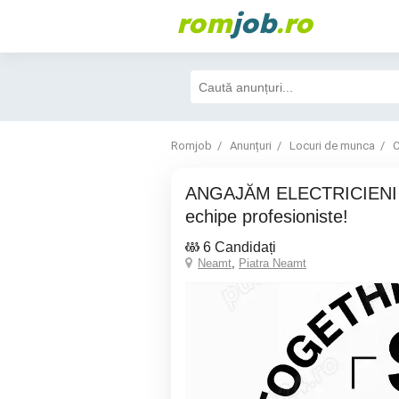
rom
job
.ro
Romjob
Anunțuri
Locuri de munca
C
ANGAJĂM ELECTRICIENI - Alătură-te unei
echipe profesioniste!
6 Candidați
Neamt
,
Piatra Neamt