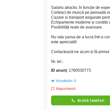
Salariu atractiv, în funcție de exp
Contract de muncă pe perioadă n
Cazare și transport asigurate pent
Echipamente moderne și condiții d
Posibilități reale de avansare.
Nu rata șansa de a lucra într-o c
este apreciată!
Contactează-ne acum și fă primul p
Nr. tel.:
ID anunț
: 1760530773
Vizualizări:
0
Raportează
Arată telefon