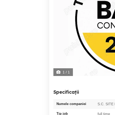
1
/ 1
Specificații
Numele companiei
S.C. SIT
Tip job
full time