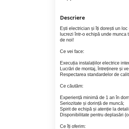
Descriere
Ești electrician și îți dorești un lo
lucrezi într-o echipă unde munca t
de noi!
Ce vei face:
Execuția instalațiilor electrice int
Lucrări de montaj, întreținere și ver
Respectarea standardelor de calita
Ce căutăm:
Experiență minimă de 1 an în dom
Seriozitate și dorință de muncă;
Spirit de echipă și atenție la detali
Disponibilitate pentru deplasări (o
Ce îți oferim: