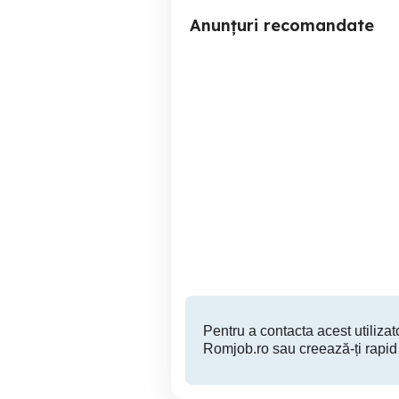
Anunțuri recomandate
Electric volt angajeaza
ELECT
elec
Piatra Neamt
Pentru a contacta acest utilizato
Romjob.ro sau creează-ți rapid