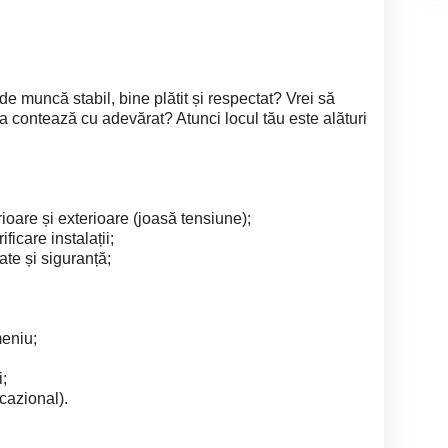
c de muncă stabil, bine plătit și respectat? Vrei să
a contează cu adevărat? Atunci locul tău este alături
erioare și exterioare (joasă tensiune);
ificare instalații;
te și siguranță;
eniu;
i;
cazional).