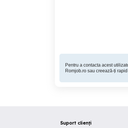
Angajam Tehnician
Electrician, pentru proiecte
frigotehnist sau
pe
electromecanic Galati
Galati
Pentru a contacta acest utilizato
Romjob.ro sau creează-ți rapid
Suport clienți