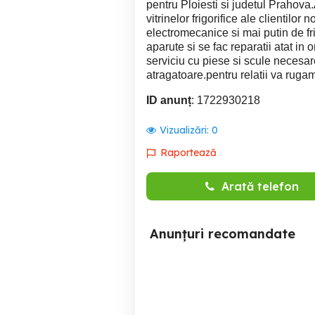
pentru Ploiesti si judetul Prahova.
vitrinelor frigorifice ale clientilor 
electromecanice si mai putin de f
aparute si se fac reparatii atat in 
serviciu cu piese si scule necesare 
atragatoare.pentru relatii va rugam
ID anunț
: 1722930218
Vizualizări:
0
Raportează
Arată telefon
Anunțuri recomandate