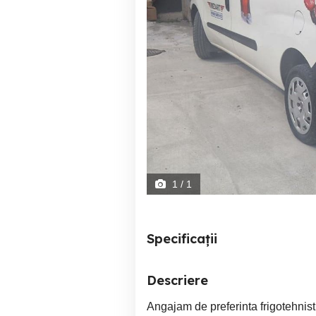
1
/ 1
Specificații
Descriere
Angajam de preferinta frigotehnist s