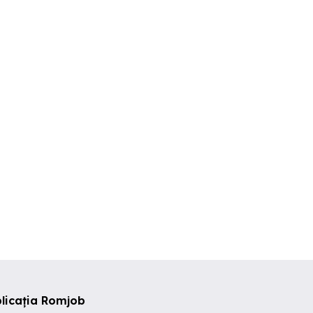
 electricieni
Firma Angajeaza
Electrician
Electrician
Electromecanic, Zon
Galați-Brail
Galati
Galati
Galati
licația Romjob