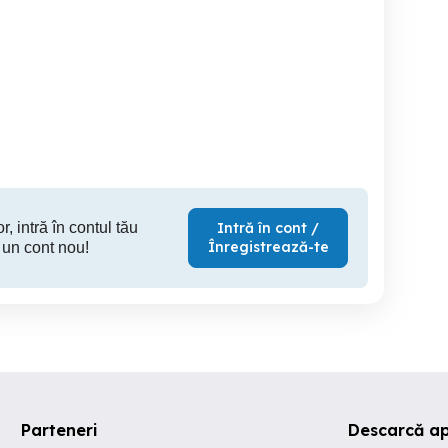
Fabrica de ambarcatiuni
Angajam
 șantiere din ROMÂNIA
angajeaza Electrician
și din OLANDA
Calificat
Galati
Galati
r, intră în contul tău
Intră în cont /
Înregistrează-te
 un cont nou!
Parteneri
Descarcă ap