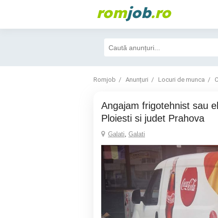
rom
job
.ro
Romjob
Anunțuri
Locuri de munca
C
Angajam frigotehnist sau electrician pt
Ploiesti si judet Prahova
Galati
,
Galati