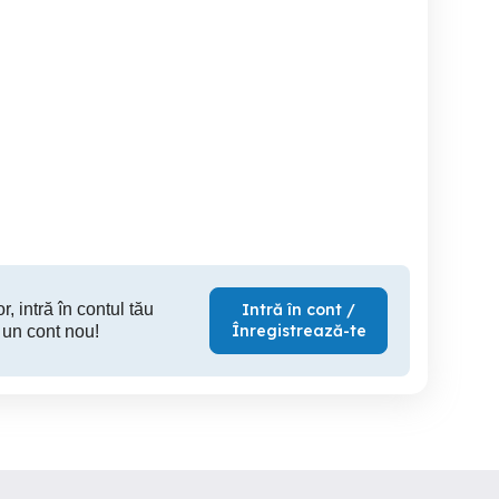
lectricieni in Constructii
Angajez electricieni
Electrician mentenanta
semnalist
Sector 2
Sector 2
S
r, intră în contul tău
Intră în cont /
Înregistrează-te
 un cont nou!