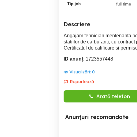
Tip job
full time
Descriere
Angajam tehnician mentenanta pent
statiilor de carburanti, cu contrac
Certificatul de calificare si permi
ID anunț
: 1723557448
Vizualizări:
0
Raportează
Arată telefon
Anunțuri recomandate