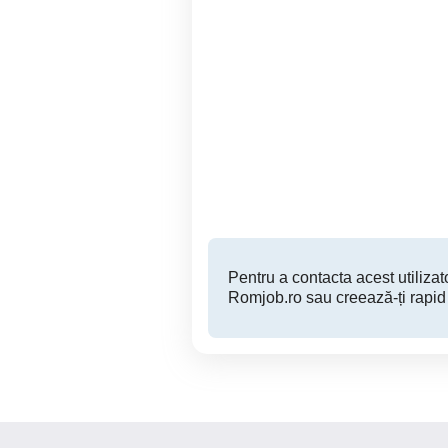
Angajam tehnician
E
mentenanta zona Timis si
Arad
Sector 2
Pentru a contacta acest utilizato
Romjob.ro sau creează-ți rapid