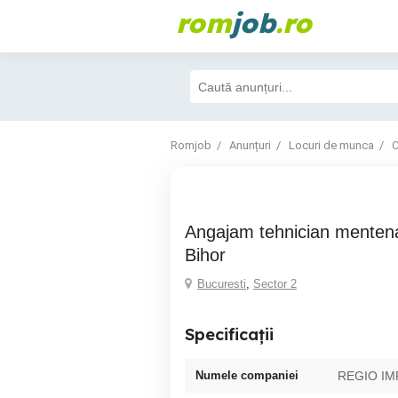
rom
job
.ro
Romjob
Anunțuri
Locuri de munca
C
Angajam tehnician mentenanta zona Salaj si
Bihor
Bucuresti
,
Sector 2
Specificații
Numele companiei
REGIO IM