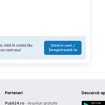
Angajam electrician
Electrician cu experienta
Arges
mentenanta in Oarja
Ge
Pitesti
Oarja
r, intră în contul tău
Intră în cont /
Înregistrează-te
 un cont nou!
Parteneri
Descarcă ap
Publi24.ro
- Anunturi gratuite