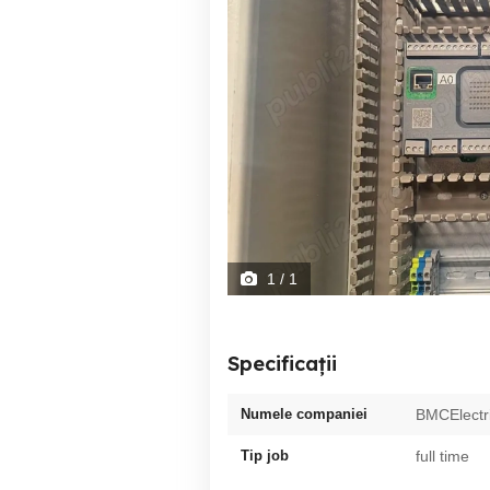
1
/ 1
Specificații
Numele companiei
BMCElectr
Tip job
full time