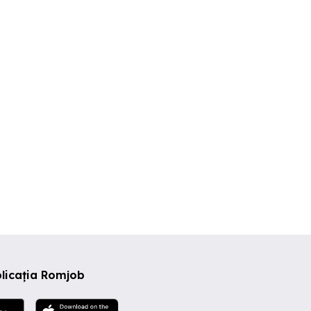
Angajăm Coordonator
Angajam electr
rmania
Producție Fabrică Mobilier
(Pitești)
Pitesti
Pitesti
Pitesti
licația Romjob