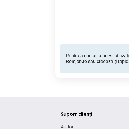
Căutăm electricieni cu
Tehnician mentenanta Jud
experiență, oferim un
salariu corect, bonusuri și
beneficii!
Pitesti
Pentru a contacta acest utilizato
Romjob.ro sau creează-ți rapid
Suport clienți
Ajutor