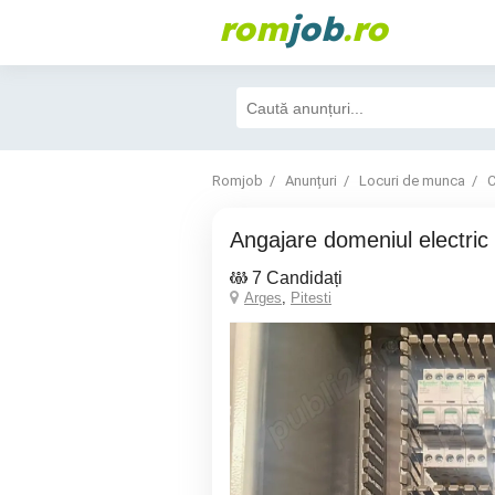
rom
job
.ro
Romjob
Anunțuri
Locuri de munca
C
Angajare domeniul electric
7 Candidați
Arges
,
Pitesti