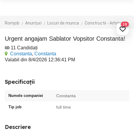
Romjob
Anunțuri
Locuri de munca
Constructii - Arhitectura - Design
19
Urgent angajam Sablator Vopsitor Constanta!
11 Candidați
Constanta
,
Constanta
Valabil din 8/4/2026 12:36:41 PM
Specificații
Numele companiei
Constanta
Tip job
full time
Descriere