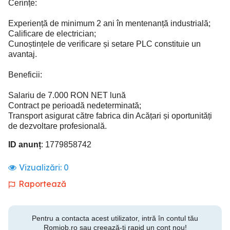
Cerințe:
Experiență de minimum 2 ani în mentenanță industrială;
Calificare de electrician;
Cunoștințele de verificare și setare PLC constituie un
avantaj.
Beneficii:
Salariu de 7.000 RON NET lună
Contract pe perioadă nedeterminată;
Transport asigurat către fabrica din Acățari și oportunități
de dezvoltare profesională.
ID anunț
: 1779858742
Vizualizări:
0
Raportează
Pentru a contacta acest utilizator, intră în contul tău
Romjob.ro sau creează-ți rapid un cont nou!