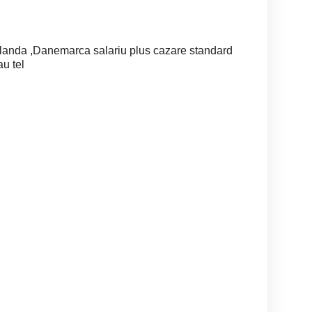
landa ,Danemarca salariu plus cazare standard
au tel
Recrutam Electricieni
Electrician mentenanta