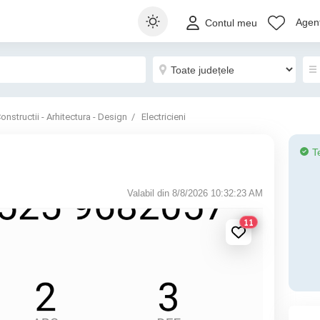
Agenț
Contul meu
onstructii - Arhitectura - Design
Electricieni
T
Valabil din 8/8/2026 10:32:23 AM
11