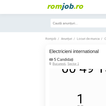
rom
job
.ro
Romjob
Anunțuri
Locuri de munca
C
Electricieni international
5 Candidați
Bucuresti
,
Sector 1