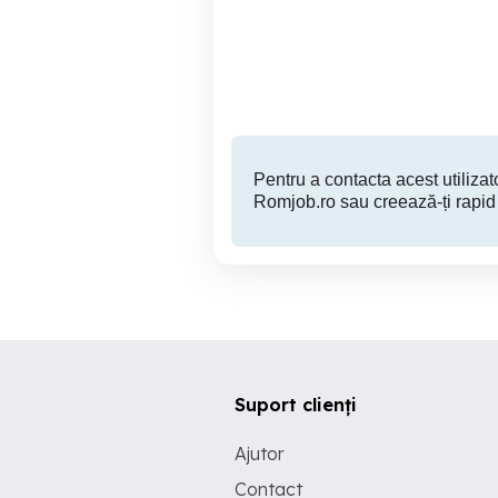
electrice si curenti slabi de
interior
Sector 2
Pentru a contacta acest utilizato
Romjob.ro sau creează-ți rapid
Suport clienți
Ajutor
Contact