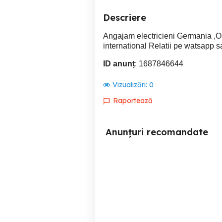
Descriere
Angajam electricieni Germania ,O
international Relatii pe watsapp s
ID anunț
: 1687846644
Vizualizări:
0
Raportează
Anunțuri recomandate
ELECTRICIAN retele
Angajez ELECTRICIAN cu