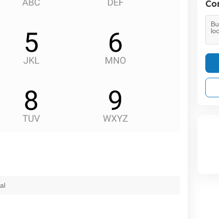
Con
al