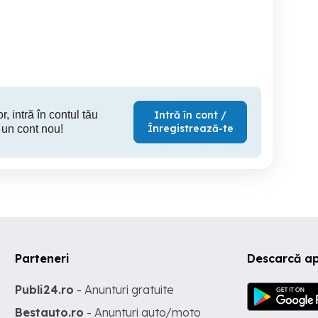
exerienta
MTJT - Bucuresti
cladiri - 
ofera cursu
A
Sector 6
Sector 1
S
r, intră în contul tău
Intră în cont /
Înregistrează-te
 un cont nou!
Parteneri
Descarcă ap
Publi24.ro
- Anunturi gratuite
Bestauto.ro
- Anunturi auto/moto