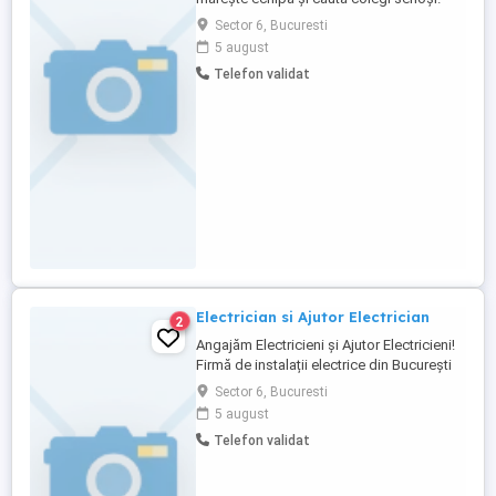
Electricieni Ajutor electricieni (experiența
Sector 6, Bucuresti
constituie un avantaj, dar nu este
5 august
obligatorie) Ce oferim: Salariu atractiv,
Telefon validat
plătit la timp Contract de muncă Program
stabil Posibilitate de avansare Mediu de
lucru profesionist ...
Electrician si Ajutor Electrician
2
Angajăm Electricieni și Ajutor Electricieni!
Firmă de instalații electrice din București
caută personal pentru lucrări la blocuri,
Sector 6, Bucuresti
case, birouri, magazine și șantiere. Oferim:
5 august
salariu atractiv, bonusuri, prime, transport
Telefon validat
asigurat. Contact: