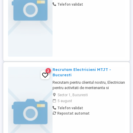
cu bonuri incluse în salariu Nr tel
Telefon validat
Recrutam Electricieni MTJT -
2
Bucuresti
Recrutam pentru clientul nostru, Electrician
pentru activitati de mentenanta si
exploatare a instalatiilor de distributie
Sector 1, Bucuresti
energie electrica. Daca ai experienta in
5 august
domeniu si iti doresti stabilitate,
Telefon validat
dezvoltare profesionala si un pachet
Repostat automat
atractiv de beneficii, te invitam sa aplici!
Cerinte: - Diploma ...