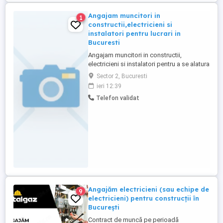
Angajam muncitori in
1
constructii,electricieni si
instalatori pentru lucrari in
Bucuresti
Angajam muncitori in constructii,
electricieni si instalatori pentru a se alatura
echipei la lucrari in Bucuresti. Salarii
Sector 2, Bucuresti
atractive.Se asigura cazare,transport si se
ieri 12:39
acorda diurna. Pentru detalii nu ezitati sa
Telefon validat
ne contactati.
Angajăm electricieni (sau echipe de
9
electricieni) pentru construcții în
București
Contract de muncă pe perioadă