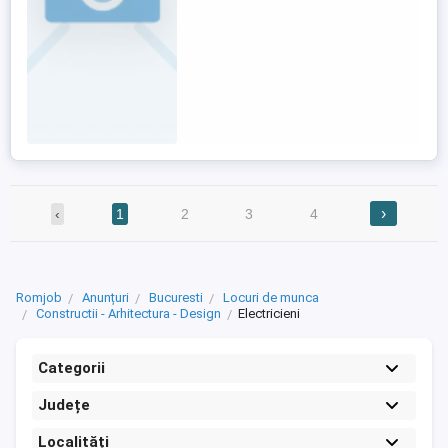
›
‹
1
2
3
4
Romjob
Anunțuri
Bucuresti
Locuri de munca
Constructii - Arhitectura - Design
Electricieni
Categorii
Județe
Localități