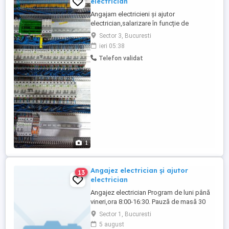
electrician
Angajam electricieni și ajutor
electrician,salarizare în funcție de
performanță, program de lucru 8 ore.
Sector 3, Bucuresti
ieri 05:38
Telefon validat
1
Angajez electrician și ajutor
13
electrician
Angajez electrician Program de luni până
vineri,ora 8:00-16:30. Pauză de masă 30
min. Salariu electrician 5700 lei cu bonuri
Sector 1, Bucuresti
incluse în salariu ajutor electrician 5200 lei
5 august