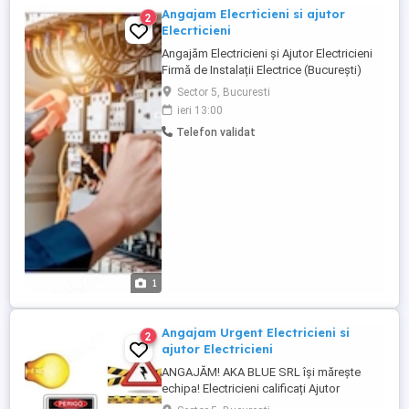
Angajam Elecrticieni si ajutor
2
Elecrticieni
Angajăm Electricieni și Ajutor Electricieni
Firmă de Instalații Electrice (București)
Firmă de instalații electrice cu activitate în
Sector 5, Bucuresti
București și Ilfov angajează: Electricieni
ieri 13:00
calificați Ajutor Electricieni (cu sau fără
Telefon validat
experiență) Domenii de activitate: Instalații
electrice pentru blocuri, ...
1
Angajam Urgent Electricieni si
2
ajutor Electricieni
ANGAJĂM! AKA BLUE SRL își mărește
echipa! Electricieni calificați Ajutor
electricieni (cu sau fără experiență) Salariu