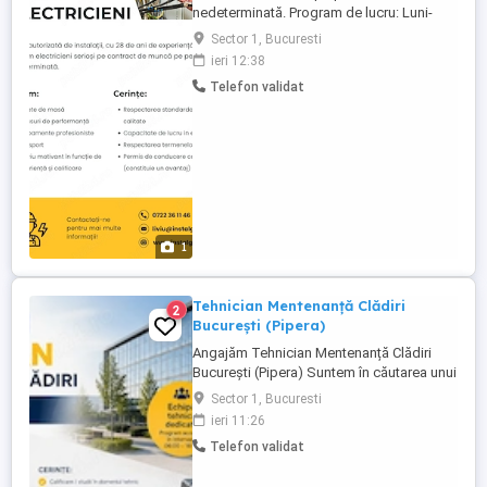
nedeterminată. Program de lucru: Luni-
Vineri, 08: FERIM - Tichete de masă -
Sector 1, Bucuresti
Bonusuri de performanță - Echipamente
ieri 12:38
profesioniste - Transport - Salariul 4000-
Telefon validat
6000 lei NET, negociabil în funcție de
experiență și calificare DESCRIEREA JOB-
ULUI - Executarea instalațiilor electrice ...
1
Tehnician Mentenanță Clădiri
2
București (Pipera)
Angajăm Tehnician Mentenanță Clădiri
București (Pipera) Suntem în căutarea unui
Tehnician Mentenanță care să își
Sector 1, Bucuresti
desfășoare activitatea full-time la sediul
ieri 11:26
central al unui important retailer
Telefon validat
internațional din Pipera, București. Ce vei
face Execuți lucrări de întreținere și