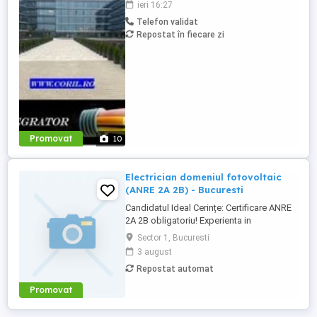
ieri 16:27
instalatii electrice de joasa tensiune; Ai
Telefon validat
deja studii in domeniul electric si vrei sa te
Repostat în fiecare zi
specializezi si pe instalarea
echipamentelor de comunicatii ...
Promovat
10
Electrician domeniul fotovoltaic
(ANRE 2A 2B) - Bucuresti
Candidatul Ideal Cerințe: Certificare ANRE
2A 2B obligatoriu! Experienta in
fotovoltaice foarte importanta. Permis
Sector 1, Bucuresti
auto categoria B. Disponibilitate pentru
3 august
deplasari si interventii urgente (in afara
Repostat automat
programului dupa caz). Autonomie,
capacitate de lucru individual (primul om
Promovat
va lucra singur la inceput). ...