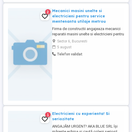
Mecanici masini unelte si
2
electricieni pentru service
mentenanta utilaje metrou
Firma de constructii angajeaza mecanici
reparatii masini unelte si electricieni pentru
mentenanta utilaje metrou.
Sector 6, Bucuresti
5 august
Telefon validat
Electricieni cu experienta! Si
1
seriozitate
ANGAJĂM URGENT! AKA BLUE SRL își
mărește echipa și caută colegi serioși!