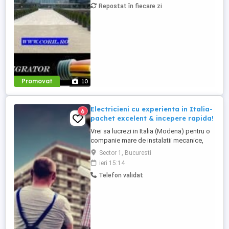
Repostat în fiecare zi
specializezi si pe instalarea
echipamentelor de comunicatii ...
Promovat
10
Electricieni cu experienta in Italia-
6
pachet excelent & incepere rapida!
Vrei sa lucrezi in Italia (Modena) pentru o
companie mare de instalatii mecanice,
electrice si mentenanta industriala? Daca
Sector 1, Bucuresti
esti electrician cu experienta, te asteptam
ieri 15:14
in una din cele trei fabrici ale companiei!
Telefon validat
Se cere limba italiana la nivel de baza.
Cerinte: Seriozitate, profesionalism,
rabdare Electricieni ...