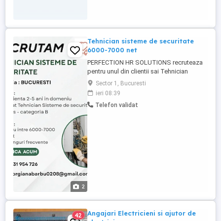
Tehnician sisteme de securitate
6000-7000 net
PERFECTION HR SOLUTIONS recruteaza
pentru unul din clientii sai Tehnician
sisteme de securitate pentru zona
Sector 1, Bucuresti
Bucuresti si Ilfov. Vei acoperi întregul ciclu
ieri 08:39
de viață al sistemelor de la instalare și
Telefon validat
punere în funcțiune până la mentenanța
preventivă și corectivă, cu accent pe
mentenanță Candidatul ideal: Studii ...
2
Angajari Electricieni si ajutor de
42