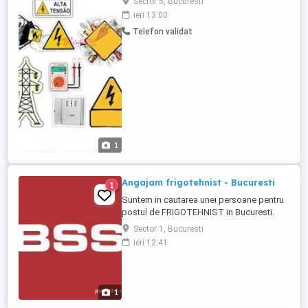
Sector 5, Bucuresti
atractiv, în funcție de experiență și
ieri 13:00
implicare Contract de muncă pe perioadă
Telefon validat
nedeterminată Echipament de lucru
asigurat Posibilitate de promovare și
dezvoltare profesională ...
1
Angajam frigotehnist - Bucuresti
1
Suntem in cautarea unei persoane pentru
postul de FRIGOTEHNIST in Bucuresti.
Cerinte: Calificare de frigotehnist
Sector 1, Bucuresti
(obligatoriu); Certificare AGFR valabila;
ieri 12:41
Permis de conducere categoria B;
Experienta in intretinerea echipamentelor
de climatizare; Responsabilitati: Service
pentru sisteme precum ...
1