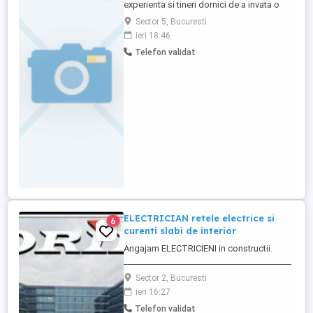
experienta si tineri dornici de a invata o
meserie , pentru lucrari de santier. Program
Sector 5, Bucuresti
full time . E-mail : Tel:
ieri 18:46
Telefon validat
ELECTRICIAN retele electrice si
6
curenti slabi de interior
Angajam ELECTRICIENI in constructii.
________________________________________
Daca sti ca ai calificare si experienta in
Sector 2, Bucuresti
executia si punerea in functiune de
ieri 16:27
instalatii electrice de joasa tensiune; Ai
Telefon validat
deja studii in domeniul electric si vrei sa te