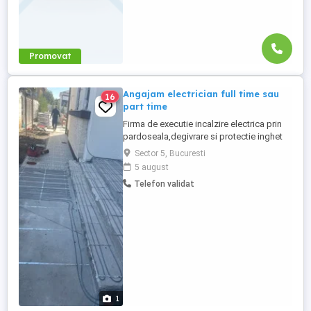
Promovat
Angajam electrician full time sau
16
part time
Firma de executie incalzire electrica prin
pardoseala,degivrare si protectie inghet
conducte , angajeaza electrician în regim
Sector 5, Bucuresti
part time sau full time Putem discuta orice
5 august
tip de colaborare Cerinte : Cunostinte in
Telefon validat
domeniul electric Domiciliul preferabil
sector 5 Permis categoria B Detaliile se
discuta ...
1