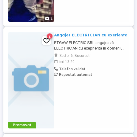
2
Angajez ELECTRICIAN cu exerienta
2
RTGAW ELECTRIC SRL angajează
ELECTRICIAN cu exeprienta in domeniu.
Cautam electricieni cu experienta pentru
Sector 6, Bucuresti
proiecte in Bucuresti si Ilfov. *Oferim:* *
ieri 13:20
5.500 - 7.000 lei net, in functie de
Telefon validat
experienta; * bonusuri de performanta; *
Repostat automat
scule si echipamente asigurate; *
transport decont transport, in functie ...
Promovat