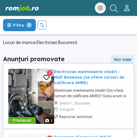
rom
job
.ro
Filtre
3
Locuri de munca Electrician Bucuresti
Anunțuri promovate
Vezi toate
Electrician mentenanta cladiri -
7
Mall Baneasa (se ofera cursuri de
calificare ANRE)
Electrician mentenanta cladiri !(se ofera
cursuri de calificare ANRE)! Suna acum si
te programam la interviu: +40 729 800 165
Sector 1, Bucuresti
Program : 2 zile + 2 zile libere, 12 24
4 august
Locatie : Bucuresti, sector 1 Ce primesti:
Repostat automat
4500 - 6000 lei salariu net, negociabil in
Promovat
1
functie de experienta 45 lei zi tichete ...