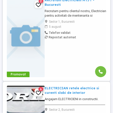
Recrutam Electricieni MTJT -
2
Bucuresti
Recrutam pentru clientul nostru, Electrician
pentru activitati de mentenanta si
exploatare a instalatiilor de distributie
Sector 1, Bucuresti
energie electrica. Daca ai experienta in
5 august
domeniu si iti doresti stabilitate,
Telefon validat
dezvoltare profesionala si un pachet
Repostat automat
atractiv de beneficii, te invitam sa aplici!
Cerinte: - Diploma ...
Promovat
ELECTRICIAN retele electrice si
6
curenti slabi de interior
Angajam ELECTRICIENI in constructii.
________________________________________
Daca sti ca ai calificare si experienta in
Sector 2, Bucuresti
executia si punerea in functiune de