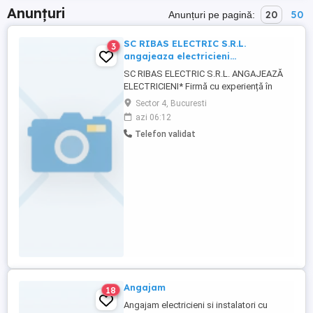
Anunțuri
20
50
Anunțuri pe pagină:
SC RIBAS ELECTRIC S.R.L.
3
angajeaza electricieni...
SC RIBAS ELECTRIC S.R.L. ANGAJEAZĂ
ELECTRICIENI* Firmă cu experiență în
instalații electrice industriale și
Sector 4, Bucuresti
rezidențiale, în plină dezvoltare, caută
azi 06:12
colegi noi în echipă. *Posturi disponibile:*
Telefon validat
1. Electrician Industrial 2. Electrician
Construcții Rezidențial 3. Ajutor Electrician
*Ce oferim:* - ...
Angajam
18
Angajam electricieni si instalatori cu