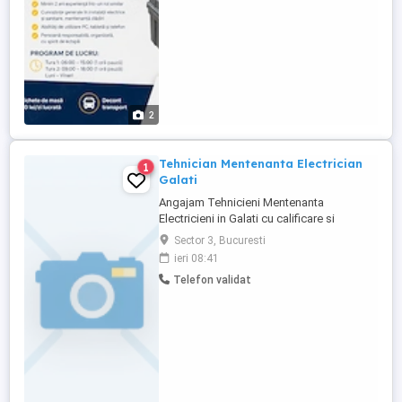
reparații pentru clădire ...
2
Tehnician Mentenanta Electrician
1
Galati
Angajam Tehnicieni Mentenanta
Electricieni in Galati cu calificare si
experienta in domeniu, pentru servicii de
Sector 3, Bucuresti
mentenanta corectiva si preventiva, echipa
ieri 08:41
mobila, posesor permis auto. Program 8
Telefon validat
ore de luni pana vineri. Salariu 4500 net si
tichete de masa 40 lei buc.