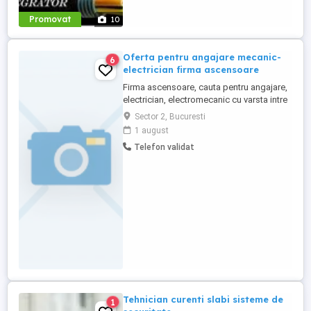
Promovat
10
Oferta pentru angajare mecanic-
6
electrician firma ascensoare
Firma ascensoare, cauta pentru angajare,
electrician, electromecanic cu varsta intre
22-50 ani, serioasa, motivata, cu dorinta
Sector 2, Bucuresti
de implicare in ceea ce face, dornica de
1 august
un loc de munca stabil si de lunga durata
Telefon validat
pentru activitate de prestari servicii,
reparatii, intretinere si mentenanta
ascensoare (in ...
Tehnician curenti slabi sisteme de
1