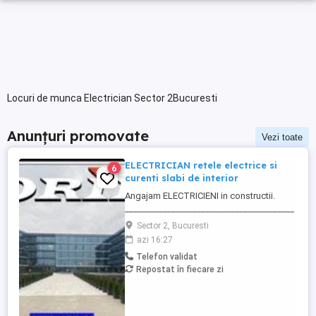
Locuri de munca Electrician Sector 2Bucuresti
Anunțuri promovate
Vezi toate
ELECTRICIAN retele electrice si
6
curenti slabi de interior
Angajam ELECTRICIENI in constructii.
________________________________________
Daca sti ca ai calificare si experienta in
Sector 2, Bucuresti
executia si punerea in functiune de
azi 16:27
instalatii electrice de joasa tensiune; Ai
Telefon validat
deja studii in domeniul electric si vrei sa te
Repostat în fiecare zi
specializezi si pe instalarea
echipamentelor de comunicatii ...