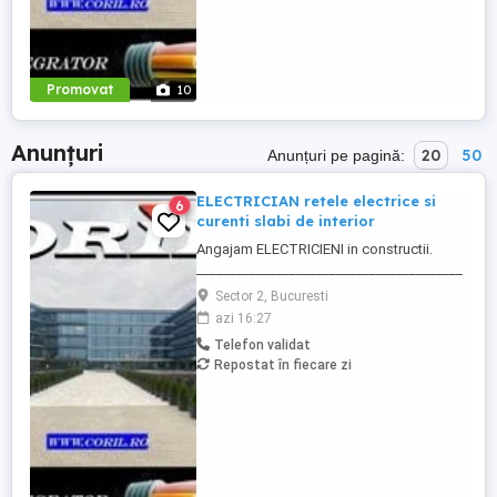
Promovat
10
Anunțuri
20
50
Anunțuri pe pagină:
ELECTRICIAN retele electrice si
6
curenti slabi de interior
Angajam ELECTRICIENI in constructii.
________________________________________
Daca sti ca ai calificare si experienta in
Sector 2, Bucuresti
executia si punerea in functiune de
azi 16:27
instalatii electrice de joasa tensiune; Ai
Telefon validat
deja studii in domeniul electric si vrei sa te
Repostat în fiecare zi
specializezi si pe instalarea
echipamentelor de comunicatii ...