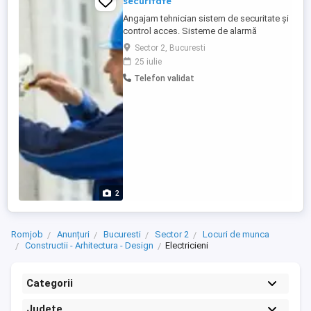
securitate
Angajam tehnician sistem de securitate și
control acces. Sisteme de alarmă
hikvision paradox ajax dsc etc Sisteme de
Sector 2, Bucuresti
control acces automatizări porți , bariere
25 iulie
automate , interfoane video Posesor
Telefon validat
permis cat B Experiență în domeniu
avantaj program luni - vineri 9-18 salariu
4000 - 4500 ron
2
Romjob
Anunțuri
Bucuresti
Sector 2
Locuri de munca
Constructii - Arhitectura - Design
Electricieni
Categorii
Județe