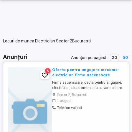
Locuri de munca Electrician Sector 2Bucuresti
Anunțuri
20
50
Anunțuri pe pagină:
Oferta pentru angajare mecanic-
6
electrician firma ascensoare
Firma ascensoare, cauta pentru angajare,
electrician, electromecanic cu varsta intre
22-50 ani, serioasa, motivata, cu dorinta
Sector 2, Bucuresti
de implicare in ceea ce face, dornica de
1 august
un loc de munca stabil si de lunga durata
Telefon validat
pentru activitate de prestari servicii,
reparatii, intretinere si mentenanta
ascensoare (in ...