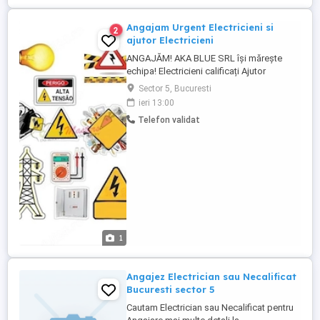
Angajam Urgent Electricieni si
2
ajutor Electricieni
ANGAJĂM! AKA BLUE SRL își mărește
echipa! Electricieni calificați Ajutor
electricieni (cu sau fără experiență) Salariu
Sector 5, Bucuresti
atractiv, în funcție de experiență și
ieri 13:00
implicare Contract de muncă pe perioadă
Telefon validat
nedeterminată Echipament de lucru
asigurat Posibilitate de promovare și
dezvoltare profesională ...
1
Angajez Electrician sau Necalificat
Bucuresti sector 5
Cautam Electrician sau Necalificat pentru