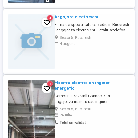
1
Angajare electricieni
4
Firma de specialitate cu sediu in Bucuresti
, angajeaza electricieni. Detalii la telefon
0731 49 22 50
Sector 5, Bucuresti
4 august
Maistru electrician inginer
1
energetic
Compania SC Mall Connect SRL
angajează maistru sau inginer
energetician pentru lucrări în construcții,
Sector 5, Bucuresti
cu activitate desfășurată doar în București
26 iulie
și Ilfov. Se oferă contract de muncă pe
Telefon validat
perioadă nedeterminată și un mediu de
lucru stabil. Cerințe: experiență în
domeniul instalațiilor electrice; seriozitate