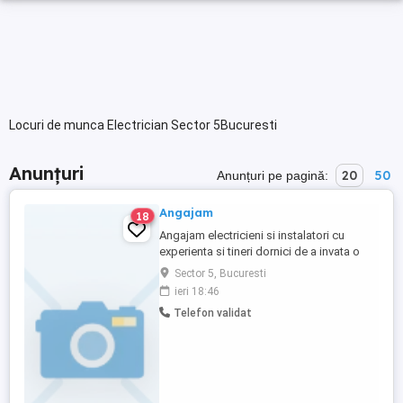
Locuri de munca Electrician Sector 5Bucuresti
Anunțuri
20
50
Anunțuri pe pagină:
Angajam
18
Angajam electricieni si instalatori cu
experienta si tineri dornici de a invata o
meserie , pentru lucrari de santier. Program
Sector 5, Bucuresti
full time . E-mail : Tel:
ieri 18:46
Telefon validat