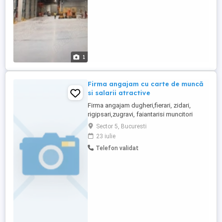
...
1
Firma angajam cu carte de muncă
si salarii atractive
Firma angajam dugheri,fierari, zidari,
rigipsari,zugravi, faiantarisi muncitori
necalificați cu carte de munca . Rog
Sector 5, Bucuresti
seriozitate!
23 iulie
Telefon validat