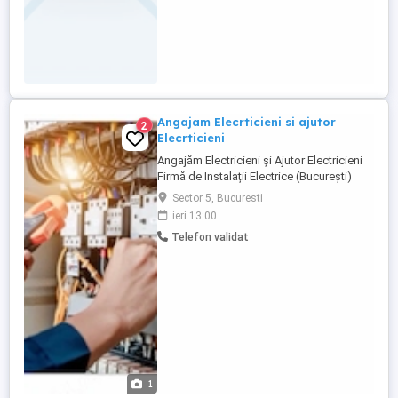
Angajam Elecrticieni si ajutor
2
Elecrticieni
Angajăm Electricieni și Ajutor Electricieni
Firmă de Instalații Electrice (București)
Firmă de instalații electrice cu activitate în
Sector 5, Bucuresti
București și Ilfov angajează: Electricieni
ieri 13:00
calificați Ajutor Electricieni (cu sau fără
Telefon validat
experiență) Domenii de activitate: Instalații
electrice pentru blocuri, ...
1