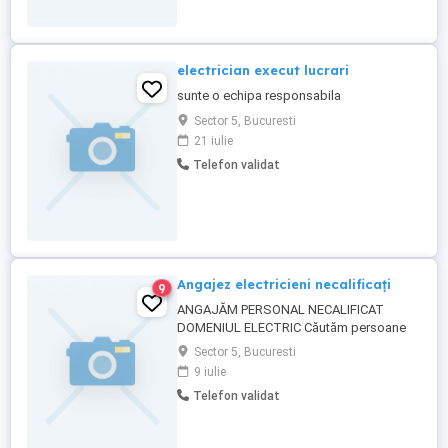
electrician execut lucrari
sunte o echipa responsabila
Sector 5, Bucuresti
21 iulie
Telefon validat
Angajez electricieni necalificați
9
ANGAJĂM PERSONAL NECALIFICAT
DOMENIUL ELECTRIC Căutăm persoane
serioase și dornice să învețe pentru postul
Sector 5, Bucuresti
de muncitor necalificat în domeniul
9 iulie
instalațiilor electrice. Cerințe: * Seriozitate
Telefon validat
și responsabilitate; * Dorință de a învăța și
de a lucra în echipă; * Disponibilitate
pentru program de lucru ...