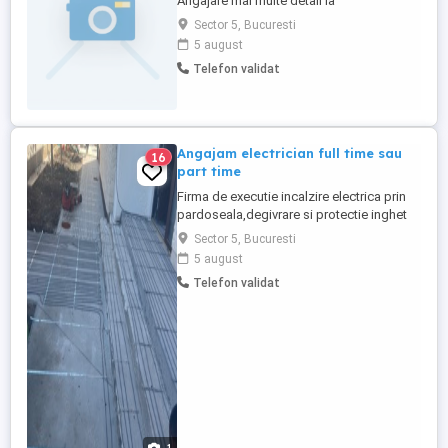
Angajare mai multe detali la
Sector 5, Bucuresti
5 august
Telefon validat
Angajam electrician full time sau
16
part time
Firma de executie incalzire electrica prin
pardoseala,degivrare si protectie inghet
conducte , angajeaza electrician în regim
Sector 5, Bucuresti
part time sau full time Putem discuta orice
5 august
tip de colaborare Cerinte : Cunostinte in
Telefon validat
domeniul electric Domiciliul preferabil
sector 5 Permis categoria B Detaliile se
discuta ...