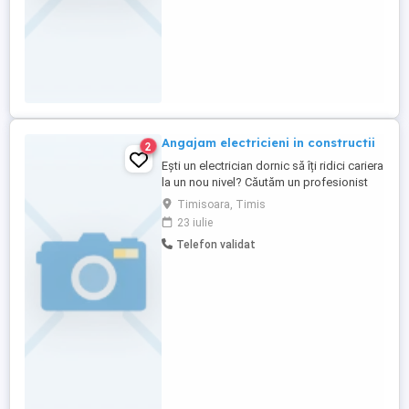
Angajam electricieni in constructii
2
Ești un electrician dornic să îți ridici cariera
la un nou nivel? Căutăm un profesionist
entuziast să se alăture echipei noastre
Timisoara, Timis
inovatoare! Dacă ești pasionat de instalații
23 iulie
electrice din clădiri și te descurci în medii
Telefon validat
dinamice, această oportunitate este
pentru tine. Alătură-te unei echipe ...