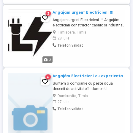
Angajam urgent Electricieni !!!!
3
Angajam urgent Electricieni !!!! Angajăm
electrician constructor casnic si industrial,
cu sau fără atestat să se alăture unei
Timisoara, Timis
echipe tinere, pe termen lung, cu sanse
28 iulie
reale de evoluție. Compania are proiecte
Telefon validat
diverse, care cresc in timp și care ne
permit să ne completăm echipa cu
oameni implicați și dedicati, ...
2
Angajăm Electricieni cu experienta
6
Suntem o companie cu peste două
decenii de activitate în domeniul
instalațiilor electrice. Ne extindem echipa
Dumbravita, Timis
și căutăm electricieni Constituie avantaj:
27 iulie
deținerea permisului de conducere (cat. B)
Telefon validat
Oferim: Contract de muncă pe perioadă
nedeterminată, Pachet salarial atractiv,
corelat cu experiența, Mediu ...