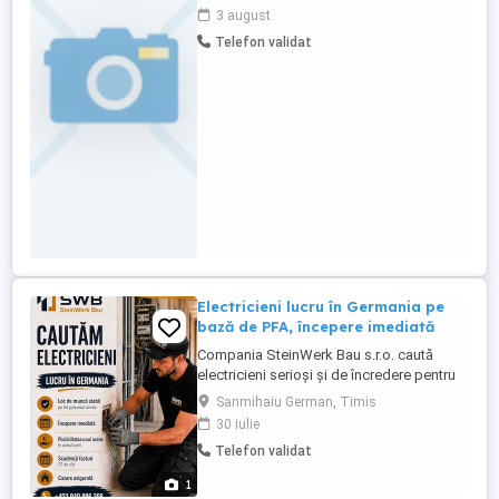
ANRE SI SAU PERMISUL DE CONDUCERE.
3 august
SE CERE DISPONIBILITATE LA PROGRAM
Telefon validat
PRELUNGIT SI LUCRU IN DEPLASARE. SE
OFERA SALARU ATRACTIV IN FUNCTIE DE
CALITATEA SERVICIILOR PRESTATE.
INFORMATII DE LUNI ...
Electricieni lucru în Germania pe
bază de PFA, începere imediată
Compania SteinWerk Bau s.r.o. caută
electricieni serioși și de încredere pentru
colaborare în Germania. Activitatea se
Sanmihaiu German, Timis
desfășoară pe bază de PFA activitate
30 iulie
independentă. Oferim lucru stabil pe tot
Telefon validat
parcursul anului, posibilitatea începerii
imediate și cazare asigurată. Remunerația
1
se stabilește în funcție ...