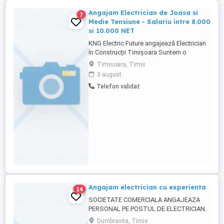
Jugrav:începând de la 15.4 Euro pe ora
Angajam Electrician de Joasa si
7
crește dupa prima luna in funcție ...
Medie Tensiune - Salariu intre 8.000
si 10.000 NET
KNG Electric Future angajează Electrician
în Construcții Timișoara Suntem o
companie în plină dezvoltare, activând în
Timisoara, Timis
domeniul instalațiilor electrice de joasa si
3 august
medie tensiune . Căutăm un electrician
Telefon validat
dedicat și responsabil pentru a se alătura
echipei noastre din Timișoara. Cerințe:
Experiență in ...
Angajam electrician cu experienta
14
SOCIETATE COMERCIALA ANGAJEAZA
PERSONAL PE POSTUL DE ELECTRICIAN.
CONSTITUIE AVANTAJ AUTORIZAREA
Dumbravita, Timis