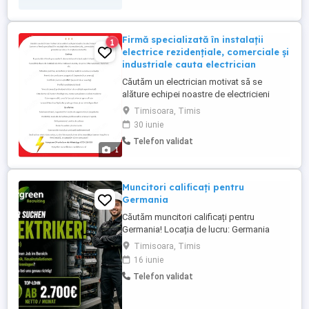
Firmă specializată în instalații
1
electrice rezidențiale, comerciale și
industriale cauta electrician
Căutăm un electrician motivat să se
alăture echipei noastre de electricieni
profesioniști. Suntem o firmă specializată
Timisoara, Timis
în instalații electrice rezidențiale,
30 iunie
comerciale și industriale, cu proiecte
Telefon validat
variate și în creștere constantă. Cerințe:
1
Experiență minimă spre medie în domeniul
electric (cel puțin ...
Muncitori calificați pentru
Germania
Căutăm muncitori calificați pentru
Germania! Locația de lucru: Germania
Începerea activității: imediat sau la
Timisoara, Timis
înțelegere Ai experiență în domeniul:
16 iunie
instalații electrice instalații sanitare
Telefon validat
instalații termice încălzire Atunci te căutăm
pe tine! Ce oferim: Salariu bun & plată la
timp ...