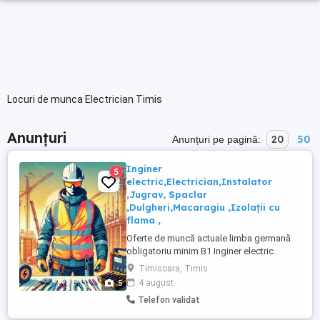
Locuri de munca Electrician Timis
Anunțuri
20
50
Anunțuri pe pagină:
Inginer
5
electric,Electrician,Instalator
,Jugrav, Spaclar
,Dulgheri,Macaragiu ,Izolații cu
flama ,
Oferte de muncă actuale limba germană
obligatoriu minim B1 Inginer electric
superior:21 euro pe oră
Timisoara, Timis
Electrician:17.27euro pe oră Ajutor
5
4 august
electrician:15.29euro pe oră
Telefon validat
Instalator:17.27 euro pe oră Ajutor
Instalator:15.29 euro pe oră