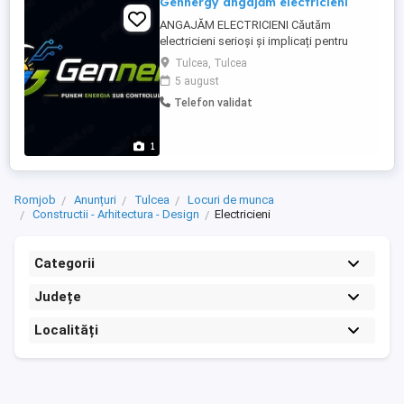
Gennergy angajăm electricieni
ANGAJĂM ELECTRICIENI Căutăm
electricieni serioși și implicați pentru
lucrări în domeniul: Sisteme fotovoltaice
Tulcea, Tulcea
Instalații electrice Tablouri electrice
5 august
Instalații electrice pentru construcții
Telefon validat
Căutăm persoane care: Au experiență în
domeniu Cunosc instalațiile electrice și
aparatajul ...
1
Romjob
Anunțuri
Tulcea
Locuri de munca
Constructii - Arhitectura - Design
Electricieni
Categorii
Județe
Localități