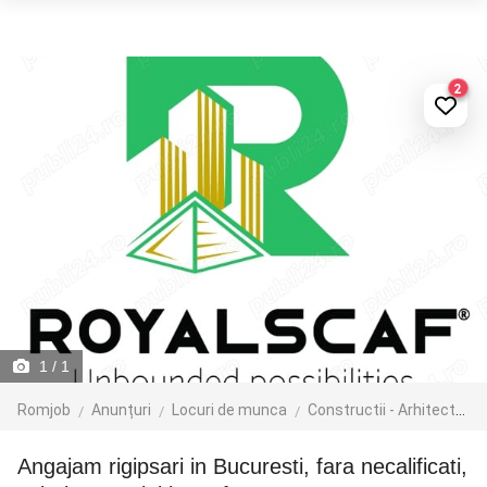
2
1
/ 1
Romjob
Anunțuri
Locuri de munca
Constructii - Arhitectura - Design
Angajam rigipsari in Bucuresti, fara necalificati,