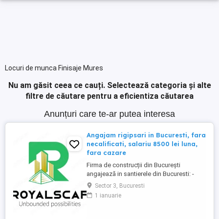
Locuri de munca Finisaje Mures
Nu am găsit ceea ce cauți.
Selectează categoria și alte
filtre de căutare pentru a eficientiza căutarea
Anunțuri care te-ar putea interesa
Angajam rigipsari in Bucuresti, fara
necalificati, salariu 8500 lei luna,
fara cazare
Firma de construcții din București
angajează in santierele din Bucuresti: -
RIGIPSAR si montator casetat Se ofera: -
Sector 3, Bucuresti
angajare cu carte de munca - salariu de la
1 ianuarie
8500 lei luna în funcție de experienta, cu
achitare de 2 ori pe luna; - posibilitate de
ajutor ca avans pana la primul salariu sau