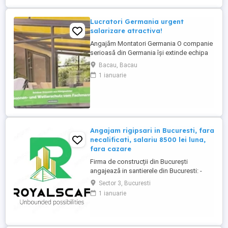
intre salarii; - ...
Lucratori Germania urgent
salarizare atractiva!
Angajăm Montatori Germania O companie
serioasă din Germania își extinde echipa
și caută minimum 2, ideal 4 montatori
Bacau, Bacau
pentru montajul de: acoperișuri pentru
1 ianuarie
terase; sisteme din aluminiu; sisteme
glisante din sticlă; elemente cu ramă. Ce
oferim: colaborare pe termen lung într-o
companie stabilă ...
Angajam rigipsari in Bucuresti, fara
necalificati, salariu 8500 lei luna,
fara cazare
Firma de construcții din București
angajează in santierele din Bucuresti: -
RIGIPSAR si montator casetat Se ofera: -
Sector 3, Bucuresti
angajare cu carte de munca - salariu de la
1 ianuarie
8500 lei luna în funcție de experienta, cu
achitare de 2 ori pe luna; - posibilitate de
ajutor ca avans pana la primul salariu sau
intre salarii; - ...