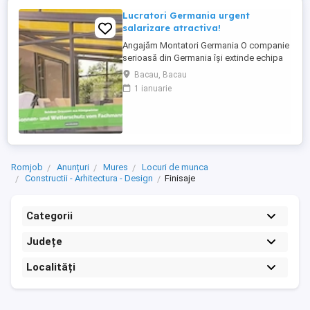
Lucratori Germania urgent
salarizare atractiva!
Angajăm Montatori Germania O companie
serioasă din Germania își extinde echipa
și caută minimum 2, ideal 4 montatori
Bacau, Bacau
pentru montajul de: acoperișuri pentru
1 ianuarie
terase; sisteme din aluminiu; sisteme
glisante din sticlă; elemente cu ramă. Ce
oferim: colaborare pe termen lung într-o
companie stabilă ...
Romjob
Anunțuri
Mures
Locuri de munca
Constructii - Arhitectura - Design
Finisaje
Categorii
Județe
Localități