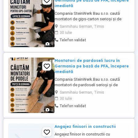
Germania pe bază de PFA, începere
imediată
Compania SteinWerk Bau s.r.o. caută
montatori de gips-carton serioși și de
încredere pentru colaborare în Germania.
Sanmihaiu German, Timis
Activitatea se desfășoară pe bază de PFA
30 iulie
activitate independentă. Oferim lucru
Telefon validat
stabil pe tot parcursul anului, posibilitatea
1
începerii imediate și cazare asigurată.
Remunerația se stabilește ...
Montatori de pardoseli lucru în
Germania pe bază de PFA, începere
imediată
Compania SteinWerk Bau s.r.o. caută
montatori de pardoseli serioși și de
încredere pentru colaborare în Germania.
Sanmihaiu German, Timis
Activitatea se desfășoară pe bază de PFA
30 iulie
activitate independentă. Oferim lucru
Telefon validat
stabil pe tot parcursul anului, posibilitatea
1
începerii imediate și cazare asigurată.
Remunerația se stabilește ...
Angajez finisori in constructii
Angajez finisor in constructii cu