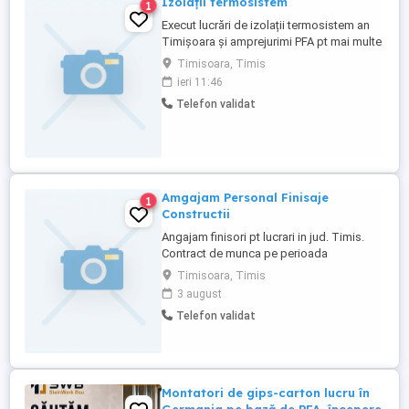
Izolații termosistem
1
Execut lucrări de izolații termosistem an
Timișoara și amprejurimi PFA pt mai multe
detalii sunați la Adrian.
Timisoara, Timis
ieri 11:46
Telefon validat
Amgajam Personal Finisaje
1
Constructii
Angajam finisori pt lucrari in jud. Timis.
Contract de munca pe perioada
nedeterminata. Se ofera tichete de masa.
Timisoara, Timis
3 august
Telefon validat
Montatori de gips-carton lucru în