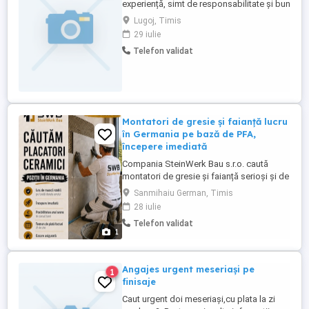
experiență, simt de responsabilitate și bun
simț.Salarii pe măsură
Lugoj, Timis
29 iulie
Telefon validat
Montatori de gresie și faianță lucru
în Germania pe bază de PFA,
începere imediată
Compania SteinWerk Bau s.r.o. caută
montatori de gresie și faianță serioși și de
încredere pentru colaborare în Germania.
Sanmihaiu German, Timis
Activitatea se desfășoară pe bază de PFA
28 iulie
activitate independentă. Oferim lucru
Telefon validat
stabil pe tot parcursul anului, posibilitatea
1
începerii imediate și cazare asigurată.
Remunerația se ...
Angajes urgent meseriași pe
1
finisaje
Caut urgent doi meseriași,cu plata la zi