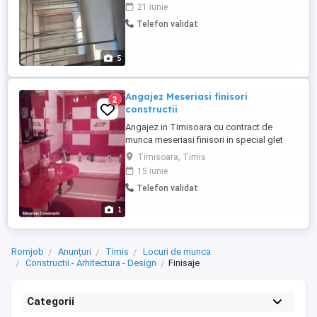
glet rigips sape lavabil instalatii. Amenajari
21 iunie
exterioare.. Tencuiala placari vata
Telefon validat
polistiren decorative terase pavaje borduri
garduri ecosistem la preturi avantajoase.
...
5
Angajez Meseriasi finisori
2
constructii
Angajez in Timisoara cu contract de
munca meseriasi finisori in special glet
zugraveli program luni vineri 8-17 cazare
Timisoara, Timis
masa transport salar incepand de la 6000
15 iunie
net 8500 9000 brut dupq proba de munca
Telefon validat
in functie de competenta si randament
salariul se negociaza
1
Romjob
Anunțuri
Timis
Locuri de munca
Constructii - Arhitectura - Design
Finisaje
Categorii