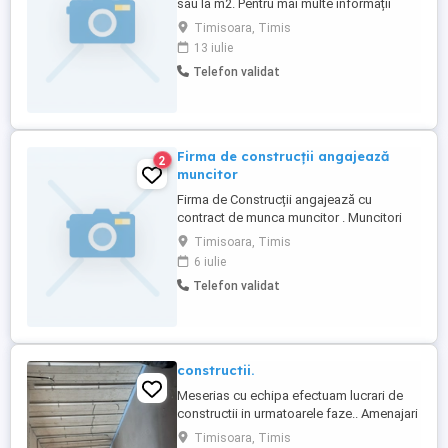
sau la m2. Pentru mai multe informații
sunați la numărul de telefon!
Timisoara, Timis
13 iulie
Telefon validat
Firma de construcții angajează
2
muncitor
Firma de Construcții angajează cu
contract de munca muncitor . Muncitori
finisori Zugravi Montatori gips carton
Timisoara, Timis
Montatori gresie faianță Fierari Dulgheri
6 iulie
Telefon validat
constructii.
Meserias cu echipa efectuam lucrari de
constructii in urmatoarele faze.. Amenajari
interioare.. Gresie faianta tencuiala tinci
Timisoara, Timis