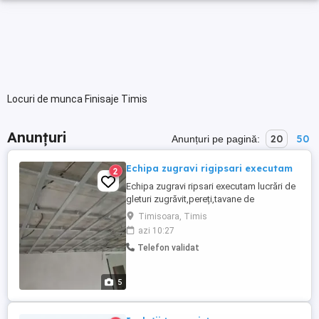
Locuri de munca Finisaje Timis
Anunțuri
20
50
Anunțuri pe pagină:
Echipa zugravi rigipsari executam
2
Echipa zugravi ripsari executam lucrări de
gleturi zugrăvit,pereți,tavane de
rigips,placări polistiren,parchet
Timisoara, Timis
laminat,gresie și
azi 10:27
faianta,sape,tencuieli,montaj uși
Telefon validat
interior,exterior la preturi decente.
5