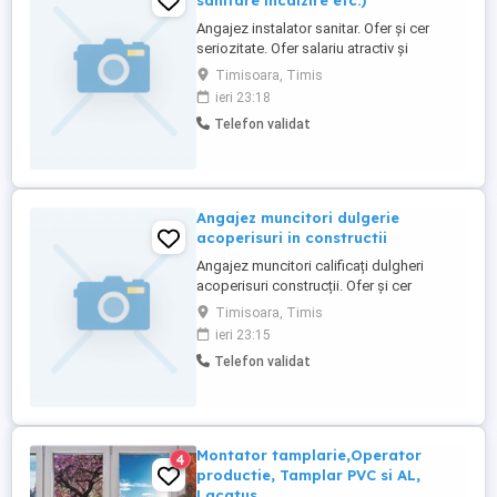
sanitare incalzire etc.)
Angajez instalator sanitar. Ofer și cer
seriozitate. Ofer salariu atractiv și
posibilitate de cazare. Mai multe detalii la
Timisoara, Timis
telefon.
ieri 23:18
Telefon validat
Angajez muncitori dulgerie
acoperisuri in constructii
Angajez muncitori calificați dulgheri
acoperisuri construcții. Ofer și cer
seriozitate. Ofer salariu atractiv. Mai multe
Timisoara, Timis
detalii la telefon.
ieri 23:15
Telefon validat
Montator tamplarie,Operator
4
productie, Tamplar PVC si AL,
Lacatus