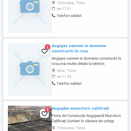
rigipsari si muncitori necalificati . Rugam
Timisoara, Timis
seriozitate!
ieri 17:51
Telefon validat
Angajez oameni in domeniu
1
constructii la rosu
Angajez oameni in domeniu constructii la
rosu,mai multe detalii la telefon.
Giroc, Timis
ieri 17:35
Telefon validat
Angajăm muncitorii calificați
3
Firma de Construcții Angajează Muncitori
Calificați Suntem în căutare de colegi
pentru proiectele noastre din Timișoara.
Timisoara, Timis