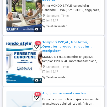
Firma MONDO STYLE, cu sediul in
Sanandrei - DN69, Km 10+510, angajeaza,
in conditii avantajoase, Montator
Sanandrei, Timis
Tamplarie, Operator productie, Tamplar
ieri 19:17
PVC si AL, lacatus, etc. Cerinte: -
Telefon validat
experienta in domeniu - seriozitate -
2
disponibilitate pentru lucru in echipa -
permis de conducere - Cat B Se ofera: - ...
Tamplari PVC,AL, Montatori,
14
Operatori productie, lacatusi,
manipulanti
MONDO STYLE Sanandrei angajeaza:
tamplari PVC, si AL, montatori tamplarie,
operatori productie, lacatusi, manipulanti
Sanandrei, Timis
Cerinte: - persoana serioasa; - persoana
ieri 19:17
dinamica, comunicativa, - capacitate de
Telefon validat
adaptare si capacitatea de a lucra in
2
echipa; Constituie avantaj - permis
conducere - cat B Pentru ...
Angajam personal constructii
88
Firma de constructii angajeaza in conditii
avantajoase dulgheri , zidari , finisori ,