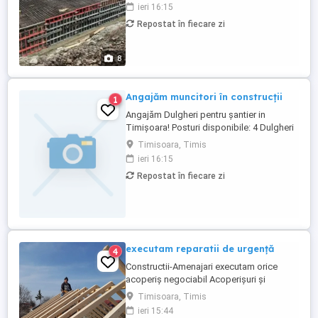
Dacă ești dornic să lucrezi într-un mediu
ieri 16:15
profesionist și bine organizat, te invităm
Repostat în fiecare zi
să te alături echipei noastre! Ce îți oferim:
Transport asigurat către și de la șantier
Cazare ...
8
Angajăm muncitori în construcții
1
Angajăm Dulgheri pentru șantier in
Timișoara! Posturi disponibile: 4 Dulgheri
(diploma de calificare reprezintă un
Timisoara, Timis
avantaj) Oferim: Cazare gratuită pe durata
ieri 16:15
proiectului Transport asigurat Condiții de
Repostat în fiecare zi
lucru sigure și echipamente de calitate
Cerințe: Seriozitate și punctualitate
Diplomă de calificare ...
executam reparatii de urgență
4
Constructii-Amenajari executam orice
acoperiș negociabil Acoperișuri și
reparații de urgență Dulgherie ,mansardări,
Timisoara, Timis
astereala -Montaj acoperis tigla metalica -
ieri 15:44
Reparatii acoperis tigla ceramica -Montaj