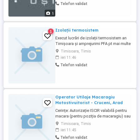
Telefon validat
suplimentare plătite ( dacă este cazul ) -
lucru într-o echipa tânăra si dinamica -
1
lucru cu utilaje performante ...
Izolații termosistem
1
Execut lucrări de izolații termosistem an
Timișoara și amprejurimi PFA pt mai multe
detalii sunați la Adrian.
Timisoara, Timis
ieri 11:46
Telefon validat
Operator Utilaje Macaragiu
Motostivuitorist - Cruceni, Arad
Cerințe: Autorizație ISCIR valabilă pentru
macara (pentru poziția de macaragiu) sau
pentru motostivuitor (pentru poziția de
Timisoara, Timis
motostivuitorist) Experiență anterioară în
ieri 11:45
operarea utilajului constituie avantaj
Telefon validat
Cunoștințe de bază privind normele de