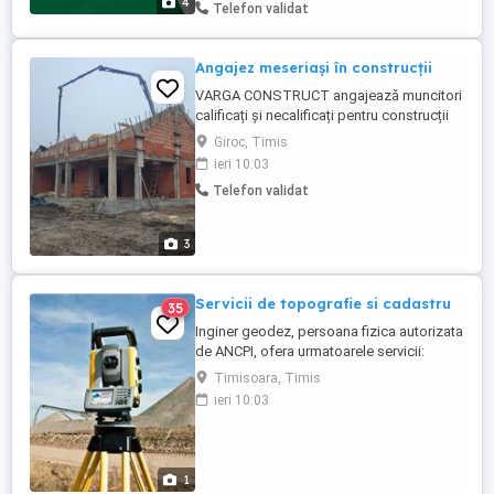
4
Telefon validat
Poduri Judetente Drumuri si Poduri
Comunale Drumuri si Poduri Locale ...
Angajez meseriași în construcții
VARGA CONSTRUCT angajează muncitori
calificați și necalificați pentru construcții
interioare și exterioare Se oferă transport
Giroc, Timis
cu mașinile firmei sau decontare motorină.
ieri 10:03
Salariile încep de la 200 ron pe zi până la
Telefon validat
400 ron. Program: 08:00 - 18:00 Luni -
Vineri 08:00 - 15:00 Sâmbătă ( Opțional )
3
Servicii de topografie si cadastru
35
Inginer geodez, persoana fizica autorizata
de ANCPI, ofera urmatoarele servicii:
Consultanta de specialitate in domeniile:
Timisoara, Timis
Topografie,Cadastru. -Inscriere in cartea
ieri 10:03
funciara a terenurilor - Actualizari de
informatii cadastrale -Inscriere constructii,
-Modificari de suprafața -Apartamentari -
Dezmembrari ...
1