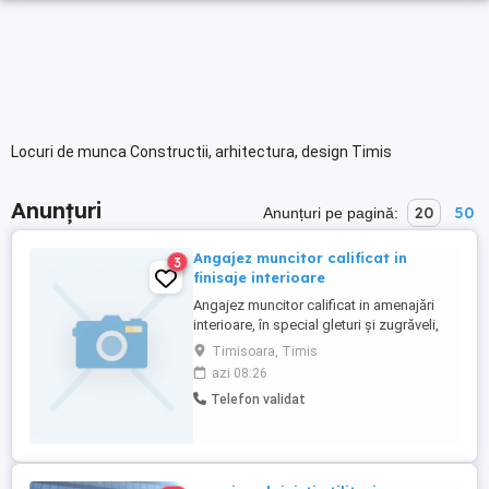
Locuri de munca Constructii, arhitectura, design Timis
Anunțuri
20
50
Anunțuri pe pagină:
Angajez muncitor calificat in
3
finisaje interioare
Angajez muncitor calificat in amenajări
interioare, în special gleturi și zugrăveli,
ofer contract de muncă pe o perioadă
Timisoara, Timis
nedeterminată, salariul în funcție de
azi 08:26
experiența, plata o dată la două
Telefon validat
săptămâni, program 8-17, luni-vineri,cu o
oră pauză la prânz, ofer și aștept
seriozitate din partea dv.