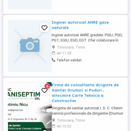
securitate și sănătate în muncă
Responsabilitate, atenție ...
Inginer autorizat ANRE gaze
naturale
Inginer autorizat ANRE gradele: PGIU, PGD,
PGT, EGIU, EGD, EGT. Ofer colaborare în
vederea realizării proiectelor din domeniul
Timisoara, Timis
gazelor naturale.
ieri 11:28
Telefon validat
Firma de consultanta diriginte de
6
Santier Drumuri si Poduri ,
intocmire Carte Tehnica a
Constructiei
Diriginte de santier autorizat I. S. C. Oferim
servicii profesionale de dirigentie (Drumuri
si Poduri) Consultanta in domeniul: 3.2 ;3.3
Timisoara, Timis
-Oferim servicii profesionale de Dirigentie
ieri 10:52
si Consultanta in domeniul : Drumuri si