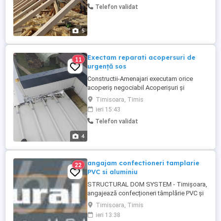
Telefon validat
invelitori acoperisuri -Remedieri infiltratii
acoperis -Vopsit acoperis - Sisteme
pluviale - Jgheaburi -
5
Dulgherie,mansardări, ...
Exectam reparati acopersuri de
11
urgență sos
Constructii-Amenajari executam orice
acoperiș negociabil Acoperișuri și
reparații de urgență Dulgherie ,mansardări,
Timisoara, Timis
astereala -Montaj acoperis tigla metalica -
ieri 15:43
Reparatii acoperis tigla ceramica -Montaj
Telefon validat
invelitori acoperisuri -Remedieri infiltratii
acoperis -Vopsit acoperis - Sisteme
4
pluviale - Jgheaburi -
Dulgherie,mansardări, ...
angajam confectioneri tamplarie
22
PVC si aluminiu
STRUCTURAL DOM SYSTEM - Timișoara,
angajează confecționeri tâmplărie PVC și
aluminu. Se oferă: - salarizare peste
Timisoara, Timis
media din domeniu ( intre 5.500 - 6.500 lei
ieri 13:38
net ) - contract de munca - ore