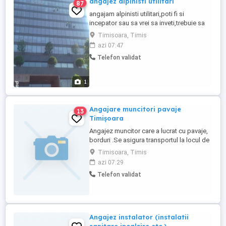
angajez alpinisti utilitari
87
angajam alpinisti utilitari,poti fi si
incepator sau sa vrei sa inveti,trebuie sa
cunosti bine si meserie in sensul:placari
Timisoara, Timis
cu polistiren,tras decorativa,spalat
azi 07:47
geamuri,reparatii si montat
Telefon validat
jgheaburi,salariul se negociaza individual
si este foarte motivant,plati cu bani pot fi
si zilnice sau la 2-3 zile,depinde ...
1
Angajare muncitori pavaje
13
Timișoara
Angajez muncitor care a lucrat cu pavaje,
borduri .Se asigura transportul la locul de
muncă cu plecare de la Aem .Se face
Timisoara, Timis
angajare . Salariu 5000 - 6000 lei .Banii se
azi 07:29
dau la două săptămâni.!!. Nu avem cazare
Telefon validat
! Tel.
Angajez instalator (instalatii