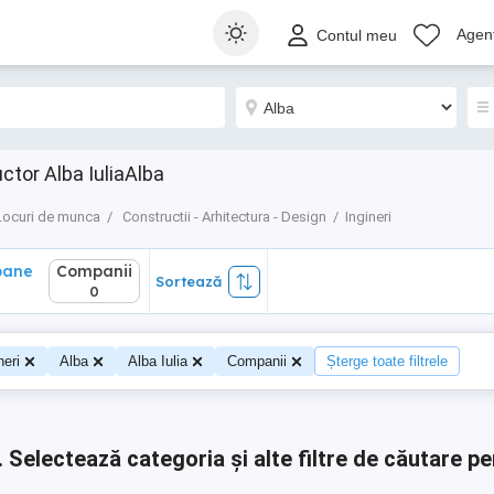
ane
Companii
Sortează
Agenț
Contul meu
0
ctor Alba IuliaAlba
Locuri de munca
Constructii - Arhitectura - Design
Ingineri
oane
Companii
Sortează
0
0
neri
Alba
Alba Iulia
Companii
Șterge toate filtrele
.
Selectează categoria și alte filtre de căutare pe