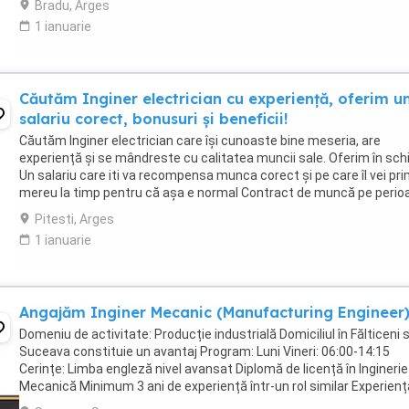
Bradu, Arges
1 ianuarie
Căutăm Inginer electrician cu experiență, oferim u
salariu corect, bonusuri și beneficii!
Căutăm Inginer electrician care își cunoaste bine meseria, are
experiență și se mândreste cu calitatea muncii sale. Oferim în sch
Un salariu care iti va recompensa munca corect și pe care îl vei pri
mereu la timp pentru că așa e normal Contract de muncă pe perio
nedeterminată. Iți respectăm ...
Pitesti, Arges
1 ianuarie
Angajăm Inginer Mecanic (Manufacturing Engineer
Domeniu de activitate: Producție industrială Domiciliul în Fălticeni 
Suceava constituie un avantaj Program: Luni Vineri: 06:00-14:15
Cerințe: Limba engleză nivel avansat Diplomă de licență în Inginerie
Mecanică Minimum 3 ani de experiență într-un rol similar Experienț
documentație tehnică, ...