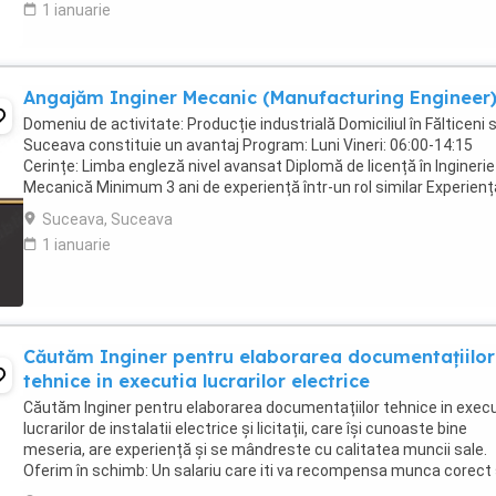
1 ianuarie
Angajăm Inginer Mecanic (Manufacturing Engineer
Domeniu de activitate: Producție industrială Domiciliul în Fălticeni 
Suceava constituie un avantaj Program: Luni Vineri: 06:00-14:15
Cerințe: Limba engleză nivel avansat Diplomă de licență în Inginerie
Mecanică Minimum 3 ani de experiență într-un rol similar Experienț
documentație tehnică, ...
Suceava, Suceava
1 ianuarie
Căutăm Inginer pentru elaborarea documentațiilor
tehnice in executia lucrarilor electrice
Căutăm Inginer pentru elaborarea documentațiilor tehnice in exec
lucrarilor de instalatii electrice și licitații, care își cunoaste bine
meseria, are experiență și se mândreste cu calitatea muncii sale.
Oferim în schimb: Un salariu care iti va recompensa munca corect 
care îl vei primi mereu ...