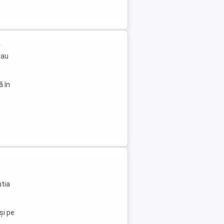
)
sau
ă în
utia
și pe