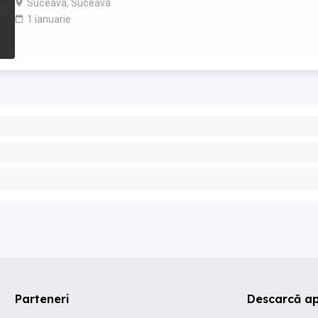
Suceava, Suceava
1 ianuarie
Parteneri
Descarcă ap