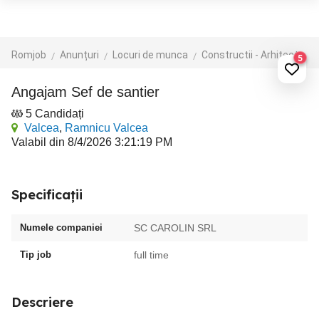
Romjob
Anunțuri
Locuri de munca
Constructii - Arhitectura - Design
5
Angajam Sef de santier
5 Candidați
Valcea
,
Ramnicu Valcea
Valabil din 8/4/2026 3:21:19 PM
Specificații
Numele companiei
SC CAROLIN SRL
Tip job
full time
Descriere