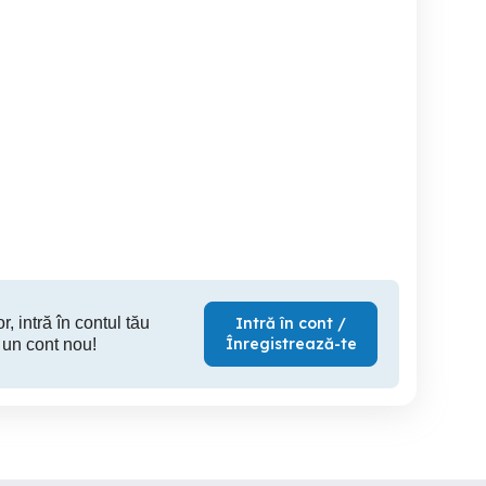
portunitate de angajare!
Campia Turzii
r, intră în contul tău
Intră în cont /
Înregistrează-te
 un cont nou!