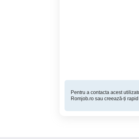
Angajam Inginer
O
constructii drumuri
C.F.D.P
Campia Turzii
Pentru a contacta acest utilizato
Romjob.ro sau creează-ți rapid