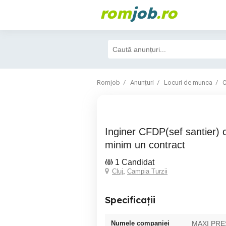
rom
job
.ro
Romjob
Anunțuri
Locuri de munca
C
Inginer CFDP(sef santier) cu experienta
minim un contract
1 Candidat
Cluj
,
Campia Turzii
Specificații
Numele companiei
MAXI PRE