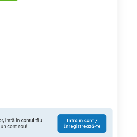
Angajez instalatori
Angajez instalatori si
Angajam Instalatori,
ajutor instalatori
salariu m
bonusuri 
Sector 5
Sector 5
S
r, intră în contul tău
Intră în cont /
Înregistrează-te
 un cont nou!