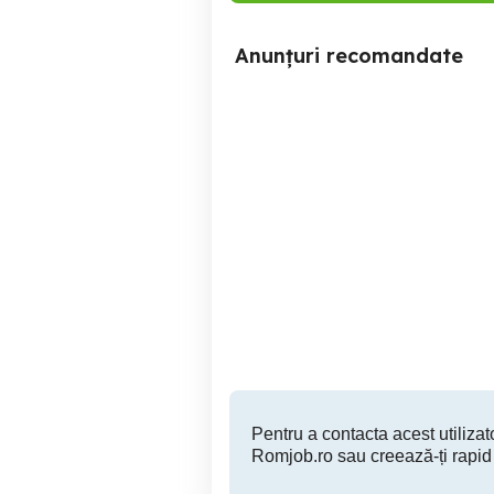
Anunțuri recomandate
Angajez instalatori și
necalificați instalații
termice și sanitare
Sector 4
Pentru a contacta acest utilizato
Romjob.ro sau creează-ți rapid