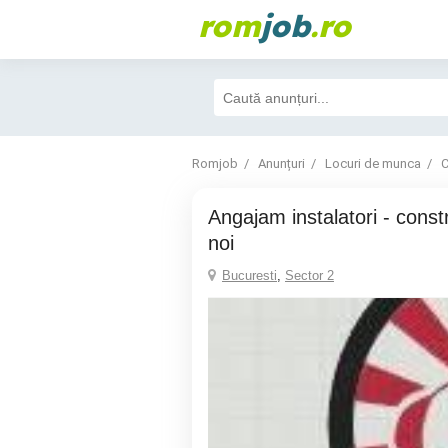
rom
job
.ro
Romjob
Anunțuri
Locuri de munca
C
Angajam instalatori - constructii blocuri case
noi
Bucuresti
,
Sector 2