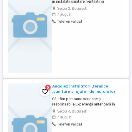
in instalatii sanitare ,ventilatii si
climatizare. Ofer transport pana la locul de
Sector 2, Bucuresti
munca sau masina daca esti posesor de
7 august
permis de conducere, Pentru mai multe
Telefon validat
detalii ma puteti contacta la nr de telefon
Angajez instalatori ,termice
5
,sanitare si ajutor de instalator
Căutăm persoane serioase și
responsabile Experiență anterioară în
domeniu permis de conducere (nu
Sector 4, Bucuresti
constituie un dezavantaj cel ce nu are)
7 august
Mediu civilizat de lucru Salariul se
Telefon validat
negociază în funcție de implicarea și
experiența dobândită Program L-V 8:00-