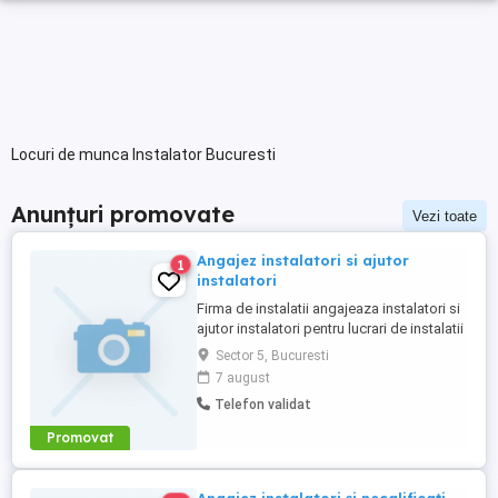
Locuri de munca Instalator Bucuresti
Anunțuri promovate
Vezi toate
Angajez instalatori si ajutor
1
instalatori
Firma de instalatii angajeaza instalatori si
ajutor instalatori pentru lucrari de instalatii
sanitare si incalzire .Se ofera masina de
Sector 5, Bucuresti
serviciu Program 8 ore. Lucrari in
7 august
Bucuresti. Slariul f bun.
Telefon validat
Promovat