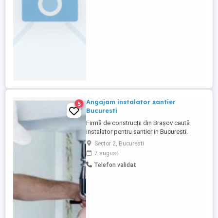
Responsabilități: Montarea, întreținerea și
repararea echipamentelor de ...
Angajam instalator santier
5
Bucuresti
Firmă de construcții din Brașov caută
instalator pentru santier in Bucuresti.
Cerințe: - Scoală profesională sau cursuri
Sector 2, Bucuresti
de calificare în domeniu (obligatoriu); -
7 august
Experiență pe un post similar minim 2 ani; -
Telefon validat
Experiență în lucrări industriale (reprezintă
un avantaj); - Disponibilitate pentru
deplasări ...