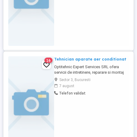
17:00
Tehnician aparate aer conditionat
16
Optitehnic Expert Services SRL ofera
servicii de intretinere, reparare si montaj
sisteme de climatizare de orice tip: -
Sector 3, Bucuresti
Experienta in domeniul montajului si
7 august
mentenantei instalatiilor de climatizare; -
Telefon validat
Diploma de frigotehnist constituie avantaj;
- Loialitate, flexibilitate si initiativa; - Permis
auto ...