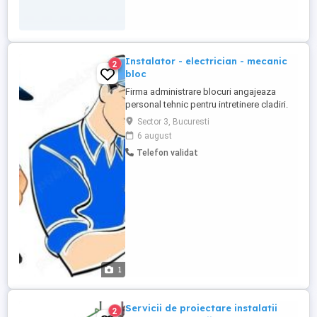
Instalator - electrician - mecanic
2
bloc
Firma administrare blocuri angajeaza
personal tehnic pentru intretinere cladiri.
Cerinte: - studii medii; - calificare in
Sector 3, Bucuresti
meseria de instalator sau electrician si
6 august
cunostinte in cealalta meserie; - permis de
Telefon validat
conducere categoria B Postul presupune
deplasarea la blocurile alocate si
efectuarea de mici ...
1
Servicii de proiectare instalatii
2