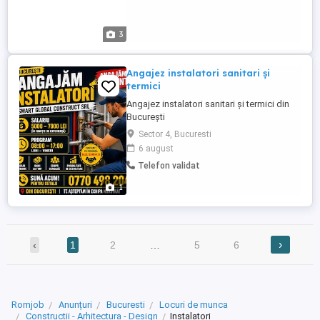
3
Angajez instalatori sanitari și
termici
Angajez instalatori sanitari și termici din
București
Sector 4, Bucuresti
6 august
Telefon validat
1
›
‹
1
2
…
5
6
Romjob
Anunțuri
Bucuresti
Locuri de munca
Constructii - Arhitectura - Design
Instalatori