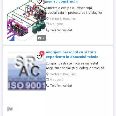
pentru constructii
Suntem o echipa cu experiență,
specializata in proiectarea instalațiilor
sanitare, electrice si HVAC in constructii.
Sector 6, Bucuresti
Suntem autorizati: - ANRE pentru
6 august
proiectarea instalațiilor electrice - I.G.S.U.
Telefon validat
si I.G.P.R. pentru proiectarea sistemelor de
stingere, desfumare, detectie si efracție.
2
Proiectam doar ...
Angajam personal cu si fara
6
experienta in domeniul tehnic
Echipa noastră tehnică se mărește!
Angajăm specialiști și colegi dornici să
învețe Ești un tehnician cu experiență sau
Sector 6, Bucuresti
Vrei să înveți o meserie de viitor, sigură și
6 august
bine plătită? Compania noastră,
Telefon validat
specializată în asistență tehnică, punere în
funcțiune, service și întreținere pentru
echipamente de încălzire ...