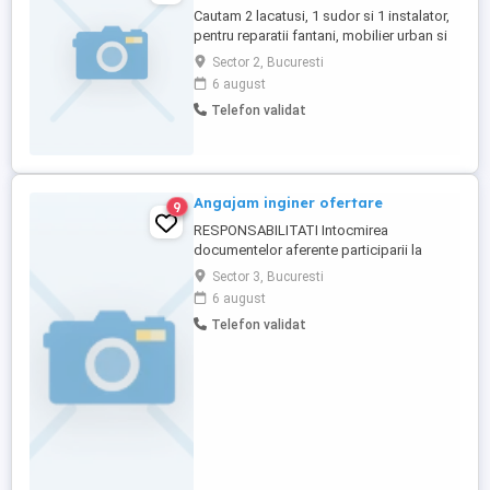
Cautam 2 lacatusi, 1 sudor si 1 instalator,
pentru reparatii fantani, mobilier urban si
locuri de joaca.
Sector 2, Bucuresti
6 august
Telefon validat
Angajam inginer ofertare
9
RESPONSABILITATI Intocmirea
documentelor aferente participarii la
licitatii pentru retele edilitare gaze, apa-
Sector 3, Bucuresti
canal (SEAP) - Analiza cost beneficii
6 august
lucrari de instalatii - Intocmire oferte de
Telefon validat
pret. - Intocmire si reactualizare grafice de
executie, cash-flow pentru lucrarile aflate
in executie; - Calcul ...