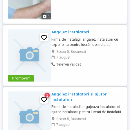
1
Angajez instalatori
Firma de instalații, angajez instalatori cu
experienta pentru lucrări de instalații
termice și sanitare . Se ofera masina de
Sector 5, Bucuresti
serviciu.Program de lucru 8 ore de luni
7 august
până vineri. Lucrări în București.Salariul f
Telefon validat
bun.
Promovat
Angajez instalatori si ajutor
1
instalatori
Firma de instalatii angajeaza instalatori si
ajutor instalatori pentru lucrari de instalatii
sanitare si incalzire .Se ofera masina de
Sector 5, Bucuresti
serviciu Program 8 ore. Lucrari in
7 august
Bucuresti. Slariul f bun.