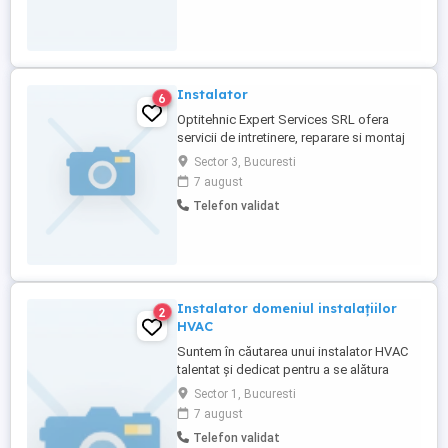
Instalator
6
Optitehnic Expert Services SRL ofera
servicii de intretinere, reparare si montaj
sisteme de climatizare de orice tip: -
Sector 3, Bucuresti
Experienta in domeniul montajului si
7 august
mentenantei instalatiilor de climatizare; -
Telefon validat
Diploma de frigotehnist constituie avantaj;
- Loialitate, flexibilitate si initiativa; - Permis
auto ...
Instalator domeniul instalațiilor
2
HVAC
Suntem în căutarea unui instalator HVAC
talentat și dedicat pentru a se alătura
echipei noastre. Dacă ai experiență în
Sector 1, Bucuresti
domeniul instalațiilor HVAC și ești
7 august
pasionat de munca ta, atunci acest post
Telefon validat
ar putea fi potrivit pentru tine.