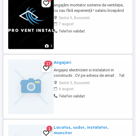
angajăm montator sisteme de ventilație,
cu sau fără experiență ! salariu începând
de la 5000 Ron net !
Sector 5, Bucuresti
7 august
Telefon validat
1
Angajari
17
Angajez electricieni si instalatori in
constructii . CV pe adresa de email : . Tel:
0766361596 / 0723269865
Sector 5, Bucuresti
6 august
Telefon validat
Lacatus, sudor, instalator,
1
muncitor