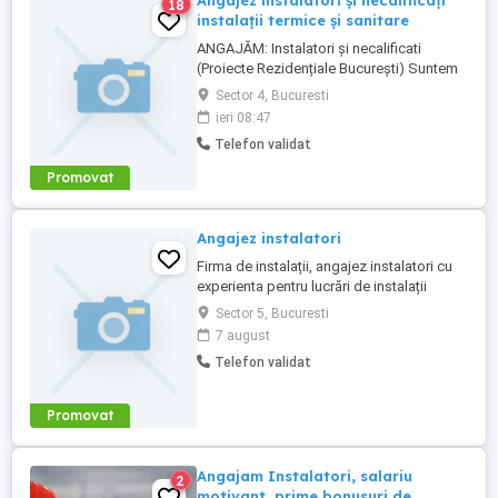
Angajez instalatori și necalificați
18
instalații termice și sanitare
ANGAJĂM: Instalatori și necalificati
(Proiecte Rezidențiale București) Suntem
o firmă specializată în instalații termice și
Sector 4, Bucuresti
sanitare, cu un volum stabil de muncă în
ieri 08:47
șantiere rezidențiale noi din București.
Telefon validat
Căutăm : 2 Instalatori profesioniști și 2
necalificați care vor să lucreze într-un
Promovat
mediu corect ...
Angajez instalatori
Firma de instalații, angajez instalatori cu
experienta pentru lucrări de instalații
termice și sanitare . Se ofera masina de
Sector 5, Bucuresti
serviciu.Program de lucru 8 ore de luni
7 august
până vineri. Lucrări în București.Salariul f
Telefon validat
bun.
Promovat
Angajam Instalatori, salariu
2
motivant, prime bonusuri de