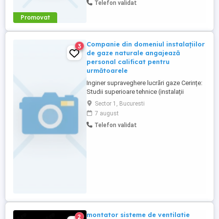
Telefon validat
Promovat
Companie din domeniul instalațiilor
3
de gaze naturale angajează
personal calificat pentru
următoarele
Inginer supraveghere lucrări gaze Cerințe:
Studii superioare tehnice (instalații
energetică inginerie) Experiență în
Sector 1, Bucuresti
domeniul gazelor naturale (constituie
7 august
avantaj) Cunoștințe legislație și normative
Telefon validat
specifice Abilități de coordonare și
organizare Permis categoria B
Responsabilități: ...
montator sisteme de ventilatie
2