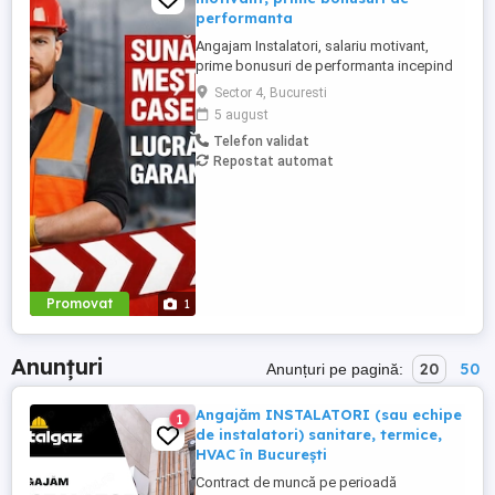
performanta
Angajam Instalatori, salariu motivant,
prime bonusuri de performanta incepind
cu 5.000 - 8.000 RON Societate cu traditie
Sector 4, Bucuresti
autorizata ANRE in domeniul instalatilor
5 august
angajeaza instalatori cu carnet de
Telefon validat
conducere categoria B. Experienta minima
Repostat automat
1 an in domeniul instalatiilor sanitare si
termice. Vino sa faci ...
Promovat
1
Anunțuri
20
50
Anunțuri pe pagină:
Angajăm INSTALATORI (sau echipe
1
de instalatori) sanitare, termice,
HVAC în București
Contract de muncă pe perioadă