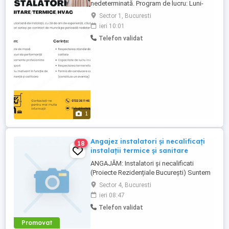
nedeterminată. Program de lucru: Luni-
Vineri, 08:00 - 17:00 - Tichete de masă -
Sector 1, Bucuresti
Bonusuri de performanță - Echipamente
ieri 10:01
profesioniste - Transport - Salariu
Telefon validat
motivant în funcție de experiență și
calificare - Respectarea standardelor de
calitate - Capacitate de lucru in ...
1
Angajez instalatori și necalificați
18
instalații termice și sanitare
ANGAJĂM: Instalatori și necalificati
(Proiecte Rezidențiale București) Suntem
o firmă specializată în instalații termice și
Sector 4, Bucuresti
sanitare, cu un volum stabil de muncă în
ieri 08:47
șantiere rezidențiale noi din București.
Telefon validat
Căutăm : 2 Instalatori profesioniști și 2
necalificați care vor să lucreze într-un
Promovat
mediu corect ...