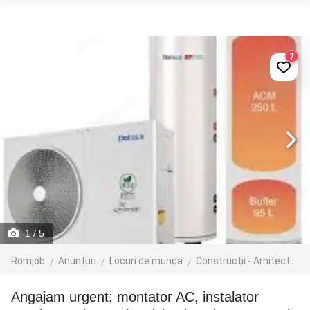
7
1
/ 5
Romjob
Anunțuri
Locuri de munca
Constructii - Arhitectura - Design
Angajam urgent: montator AC, instalator