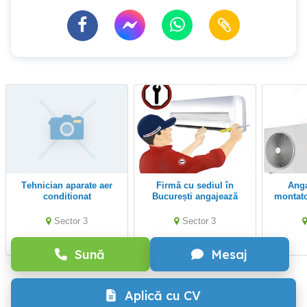
Tehnician aparate aer
Firmă cu sediul în
Angajam urgent:
conditionat
București angajează
montato
montator instalare aer
term
condiționat
electr
Sector 3
Sector 3
panou
Sună
Mesaj
Aplică cu CV