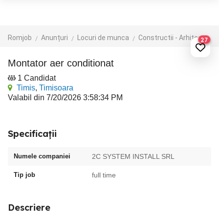
Romjob
Anunțuri
Locuri de munca
Constructii - Arhitectura - Design
27
Montator aer conditionat
1 Candidat
Timis
,
Timisoara
Valabil din 7/20/2026 3:58:34 PM
Specificații
Numele companiei
2C SYSTEM INSTALL SRL
Tip job
full time
Descriere