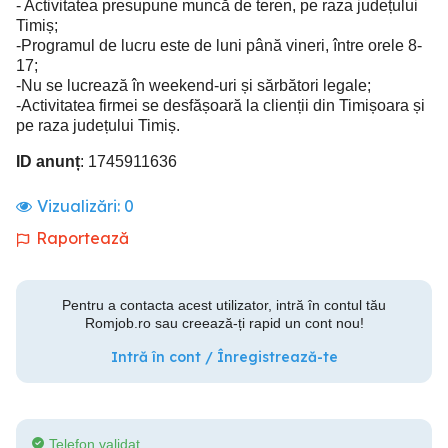
- Activitatea presupune muncă de teren, pe raza județului
Timiș;
-Programul de lucru este de luni până vineri, între orele 8-
17;
-Nu se lucrează în weekend-uri și sărbători legale;
-Activitatea firmei se desfășoară la clienții din Timișoara și
pe raza județului Timiș.
ID anunț
: 1745911636
Vizualizări:
0
Raportează
Pentru a contacta acest utilizator, intră în contul tău
Romjob.ro sau creează-ți rapid un cont nou!
Intră în cont / Înregistrează-te
Telefon validat