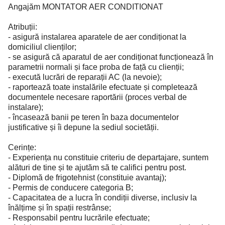
Angajăm MONTATOR AER CONDITIONAT
Atribuții:
- asigură instalarea aparatele de aer condiționat la
domiciliul clienților;
- se asigură că aparatul de aer condiționat funcționează în
parametrii normali și face proba de față cu clienții;
- execută lucrări de reparații AC (la nevoie);
- raportează toate instalările efectuate și completează
documentele necesare raportării (proces verbal de
instalare);
- încasează banii pe teren în baza documentelor
justificative și îi depune la sediul societății.
Cerințe:
- Experiența nu constituie criteriu de departajare, suntem
alături de tine și te ajutăm să te califici pentru post.
- Diplomă de frigotehnist (constituie avantaj);
- Permis de conducere categoria B;
- Capacitatea de a lucra în condiții diverse, inclusiv la
înălțime și în spații restrânse;
- Responsabil pentru lucrările efectuate;