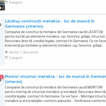
4 august
2
Lăcătuș construcții metalice - loc de muncă în
Germania (interim)
Companie de construcții metalice din Germania caută LĂCĂTUȘI
pentru lucrări pe elemente metalice: uși, ferestre, grilaje, structuri.
Recrutare directă, condiții legale, contract în Germania. Ce vei face:
Intervenții pe închideri și elemente metalice: uși, ferestre, grilaje,
obloane - Suduri de punctare ...
Sector 1, Bucuresti
2 august
Montor structuri metalice - loc de muncă în Germa
2
(interim)
Companie de construcții metalice din Germania caută MONTORI
pentru montaj de structuri metalice și instalații. Recrutare directă,
condiții legale, contract în Germania. Ce vei face: - Montajul structu
metalice și al instalațiilor conform planurilor - Verificarea conformit
pieselor asamblate ...