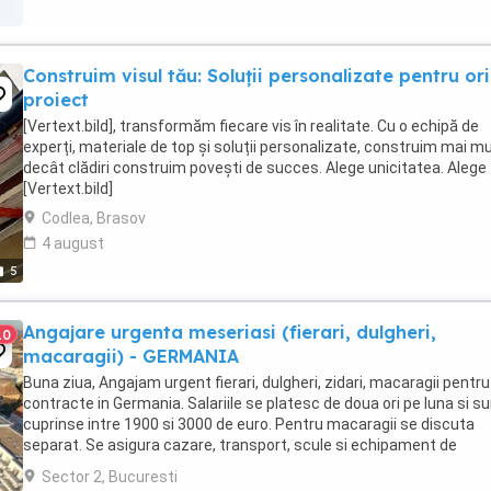
Construim visul tău: Soluții personalizate pentru or
proiect
[Vertext.bild], transformăm fiecare vis în realitate. Cu o echipă de
experți, materiale de top și soluții personalizate, construim mai mu
decât clădiri construim povești de succes. Alege unicitatea. Alege
[Vertext.bild]
Codlea, Brasov
4 august
5
Angajare urgenta meseriasi (fierari, dulgheri,
10
macaragii) - GERMANIA
Buna ziua, Angajam urgent fierari, dulgheri, zidari, macaragii pentru
contracte in Germania. Salariile se platesc de doua ori pe luna si s
cuprinse intre 1900 si 3000 de euro. Pentru macaragii se discuta
separat. Se asigura cazare, transport, scule si echipament de
protectie. Sunati la Dl ...
Sector 2, Bucuresti