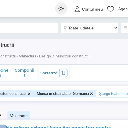
ane
Companii
Sortează
Agenț
Contul meu
8
ructii
onstructii - Arhitectura - Design
Muncitori constructii
oane
Companii
Sortează
0
8
itori constructii
Munca in strainatate: Germania
Șterge toate filtre
e
–
Vezi toate
Ne mărim echipa! Angajăm muncitori pentru