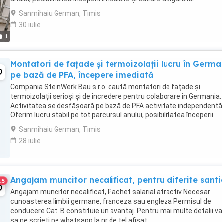
Remunerația se stabilește în funcție ...
Sanmihaiu German, Timis
30 iulie
1
Montatori de fațade și termoizolații lucru în Germa
pe bază de PFA, începere imediată
Compania SteinWerk Bau s.r.o. caută montatori de fațade și
termoizolații serioși și de încredere pentru colaborare în Germania.
Activitatea se desfășoară pe bază de PFA activitate independentă
Oferim lucru stabil pe tot parcursul anului, posibilitatea începerii
imediate și cazare asigurată. Remunerația ...
Sanmihaiu German, Timis
28 iulie
Angajam muncitor necalificat, pentru diferite santi
15
Angajam muncitor necalificat, Pachet salarial atractiv Necesar
cunoasterea limbii germane, franceza sau engleza Permisul de
conducere Cat. B constituie un avantaj. Pentru mai multe detalii va
sa ne scrieti pe whatsapp la nr de tel afisat