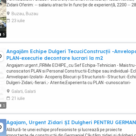
Zidarii Oferim: -- salariu atractiv în funcție de experiență, 2200 -- 2
euro NET ...
Buzau, Buzau
23 iulie
5
Angajăm Echipe Dulgeri TecuciConstrucții -Anvelopa
PLAN-executie decontare lucrari la m2
Angajam urgent ,FIRMe ECHIPE_cu Sef Echipa-Tehnician - Maistru-
cunoscatori PLAN si Personal Constructii-Echipe sau individual- Ec
Amvelopari-Izolatii- Acoperiș Blocuri și Structuristi--Structuri:-Echi
Dulgeri-Zidari;-fierari ;- Atentie;Experienta cu PLAN -cunoscatori-
meseriașil-, prt. Santiere ...
Galati, Galati
21 iulie
1
Agajam, Urgent Zidari ȘI Dulgheri PENTRU GERMAN
Alătură-te unei echipe profesioniste și lucrează pe proiecte
importante de construcții din Germania! Căutăm zidari și dulgheri 