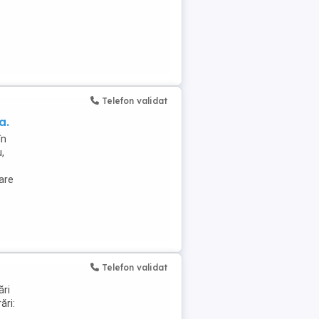
Telefon validat
a.
în
,
are
Telefon validat
ări
ări: