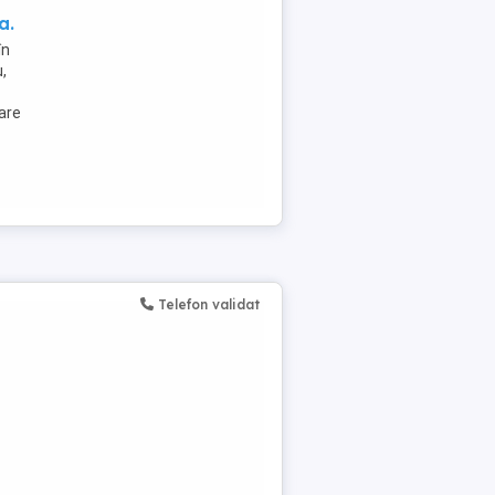
a.
în
,
are
Telefon validat