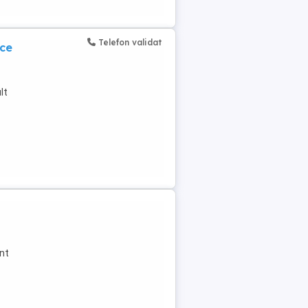
Telefon validat
ice
lt
unt