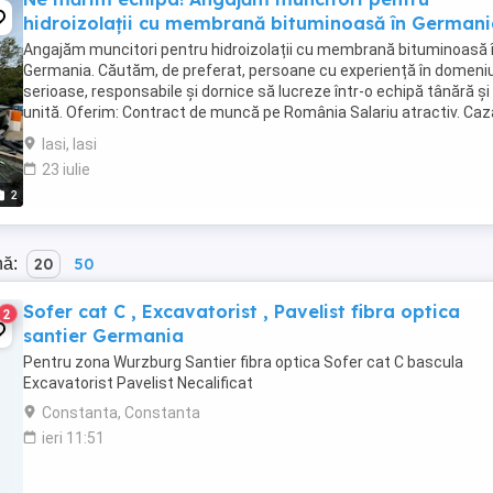
hidroizolații cu membrană bituminoasă în Germani
Angajăm muncitori pentru hidroizolații cu membrană bituminoasă 
Germania. Căutăm, de preferat, persoane cu experiență în domeniu
serioase, responsabile și dornice să lucreze într-o echipă tânără și
unită. Oferim: Contract de muncă pe România Salariu atractiv. Caz
asigurată contra cost ...
Iasi, Iasi
23 iulie
2
nă:
20
50
Sofer cat C , Excavatorist , Pavelist fibra optica
2
santier Germania
Pentru zona Wurzburg Santier fibra optica Sofer cat C bascula
Excavatorist Pavelist Necalificat
Constanta, Constanta
ieri 11:51