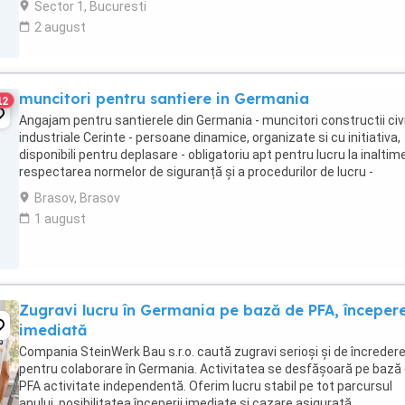
Sector 1, Bucuresti
2 august
muncitori pentru santiere in Germania
12
Angajam pentru santierele din Germania - muncitori constructii civi
industriale Cerinte - persoane dinamice, organizate si cu initiativa,
disponibili pentru deplasare - obligatoriu apt pentru lucru la inaltime
respectarea normelor de siguranță și a procedurilor de lucru -
organizează şi curăţă ...
Brasov, Brasov
1 august
Zugravi lucru în Germania pe bază de PFA, începer
imediată
Compania SteinWerk Bau s.r.o. caută zugravi serioși și de încreder
pentru colaborare în Germania. Activitatea se desfășoară pe bază
PFA activitate independentă. Oferim lucru stabil pe tot parcursul
anului, posibilitatea începerii imediate și cazare asigurată.