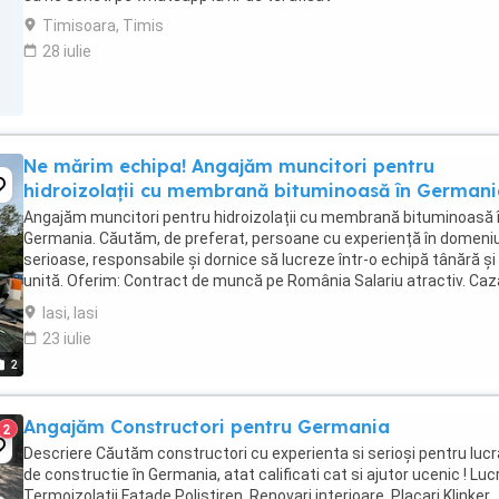
Timisoara, Timis
28 iulie
Ne mărim echipa! Angajăm muncitori pentru
hidroizolații cu membrană bituminoasă în Germani
Angajăm muncitori pentru hidroizolații cu membrană bituminoasă 
Germania. Căutăm, de preferat, persoane cu experiență în domeniu
serioase, responsabile și dornice să lucreze într-o echipă tânără și
unită. Oferim: Contract de muncă pe România Salariu atractiv. Caz
asigurată contra cost ...
Iasi, Iasi
23 iulie
2
Angajăm Constructori pentru Germania
2
Descriere Căutăm constructori cu experienta si serioși pentru lucr
de constructie în Germania, atat calificati cat si ajutor ucenic ! Lucr
Termoizolatii Fatade Polistiren, Renovari interioare, Placari Klinker,