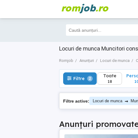
rom
job
.ro
Toate
Perso
Filtre
2
18
10
Locuri de munca Muncitori const
Romjob
Anunțuri
Locuri de munca
C
Toate
Pers
Filtre
2
18
1
→
Filtre active:
Locuri de munca
Munc
Anunțuri promovat