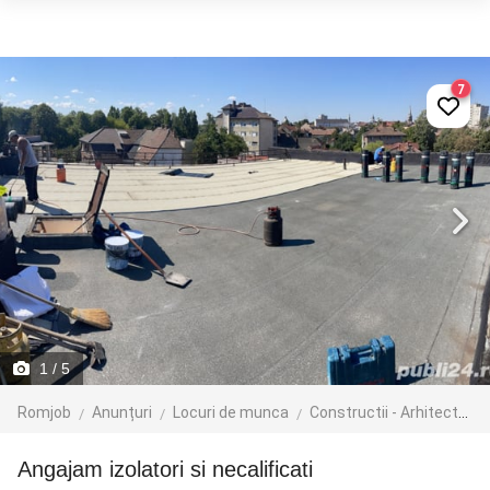
7
1
/ 5
Romjob
Anunțuri
Locuri de munca
Constructii - Arhitectura - Design
Angajam izolatori si necalificati