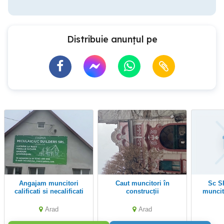
Distribuie anunțul pe
angajam muncitori
Caut muncitori în
Sc SRL angajeaza
calificati si necalificati
construcții
muncito
necalific
Arad
Arad