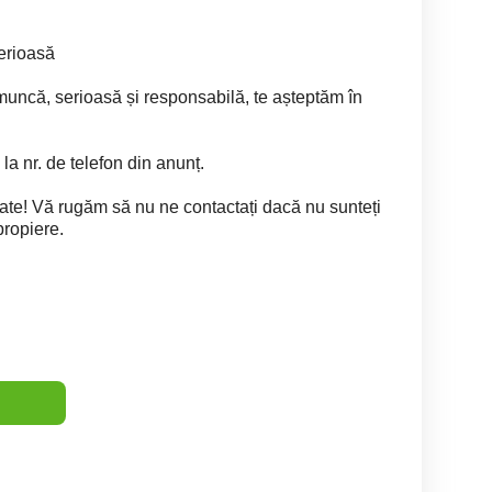
serioasă
uncă, serioasă și responsabilă, te așteptăm în
la nr. de telefon din anunț.
tate! Vă rugăm să nu ne contactați dacă nu sunteți
propiere.