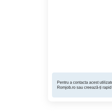
Angajăm personal calificat
în construcții
mun
zi
Mai
Targoviste
Pentru a contacta acest utilizato
Romjob.ro sau creează-ți rapid