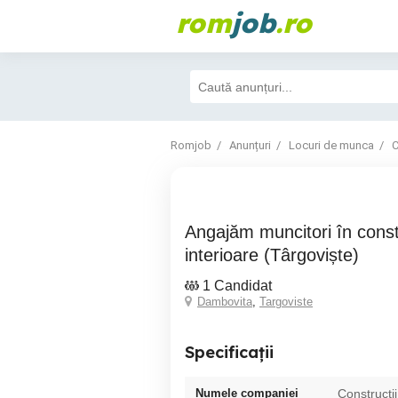
rom
job
.ro
Romjob
Anunțuri
Locuri de munca
C
Angajăm muncitori în construcții Finisaje
interioare (Târgoviște)
1 Candidat
Dambovita
,
Targoviste
Specificații
Numele companiei
Constructii