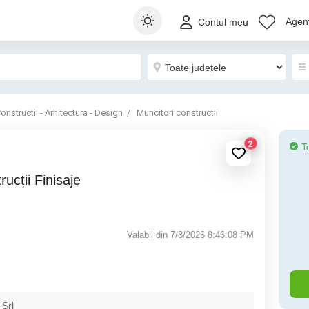
Agenț
Contul meu
onstructii - Arhitectura - Design
Muncitori constructii
2
T
Valabil din 7/8/2026 8:46:08 PM
 Srl