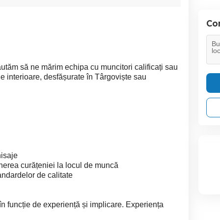
Con
ăutăm să ne mărim echipa cu muncitori calificați sau
aje interioare, desfășurate în Târgoviște sau
nisaje
inerea curățeniei la locul de muncă
andardelor de calitate
 în funcție de experiență și implicare. Experiența