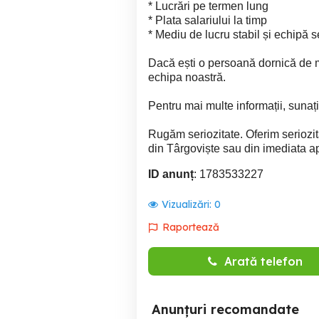
* Lucrări pe termen lung
* Plata salariului la timp
* Mediu de lucru stabil și echipă 
Dacă ești o persoană dornică de m
echipa noastră.
Pentru mai multe informații, sunați 
Rugăm seriozitate. Oferim seriozi
din Târgoviște sau din imediata a
ID anunț
: 1783533227
Vizualizări:
0
Raportează
Arată telefon
Anunțuri recomandate