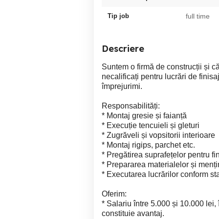
Tip job
full time
Descriere
Suntem o firmă de construcții și c
necalificați pentru lucrări de finis
împrejurimi.
Responsabilități:
* Montaj gresie și faianță
* Execuție tencuieli și gleturi
* Zugrăveli și vopsitorii interioare
* Montaj rigips, parchet etc.
* Pregătirea suprafețelor pentru fi
* Prepararea materialelor și menț
* Executarea lucrărilor conform st
Oferim:
* Salariu între 5.000 și 10.000 lei,
constituie avantaj.