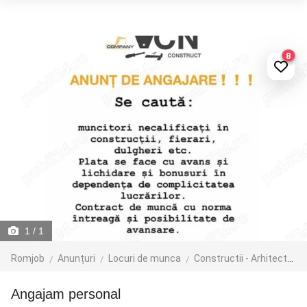
8
1
/ 1
Romjob
Anunțuri
Locuri de munca
Constructii - Arhitectura - Design
Angajam personal