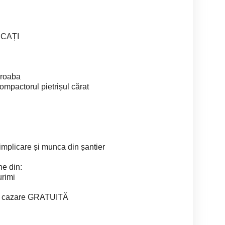
CAȚI
 roaba
mpactorul pietrișul cărat
e implicare și munca din șantier
ne din:
urimi
erim cazare GRATUITĂ