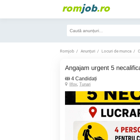
rom
job
.ro
Romjob
Anunțuri
Locuri de munca
C
Angajam urgent 5 necalifica
4 Candidați
Ilfov
,
Tunari