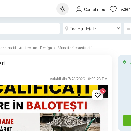
Agenț
Contul meu
onstructii - Arhitectura - Design
Muncitori constructii
T
ti
Valabil din 7/28/2026 10:55:23 PM
5