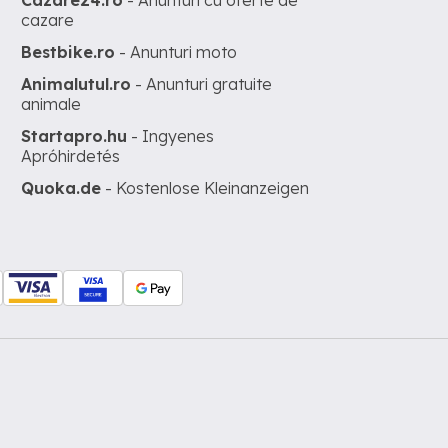
Cazare24.ro
- Anunturi cu oferte de
cazare
Bestbike.ro
- Anunturi moto
Animalutul.ro
- Anunturi gratuite
animale
Startapro.hu
- Ingyenes
Apróhirdetés
Quoka.de
- Kostenlose Kleinanzeigen