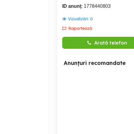
ID anunț
: 1778440803
Vizualizări:
0
Raportează
Arată telefon
Anunțuri recomandate
Angajam Fierar Betonist
Angajez urgent meseriași
muncitor constructii
Cernica