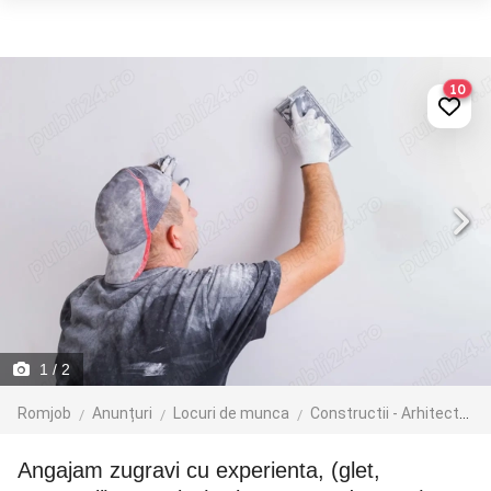
10
1
/ 2
Romjob
Anunțuri
Locuri de munca
Constructii - Arhitectura - Design
Angajam zugravi cu experienta, (glet,