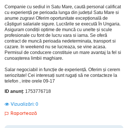
Companie cu sediul in Satu Mare, caută personal calificat
cu experiență pe perioada lunga din județul Satu Mare si
anume zugravi Oferim oportunitate excepțională de
câștiguri salariale sigure. Lucrările se execută în Ungaria.
Asiguram condiții optime de muncă cu unelte și scule
profesionale cu font de lucru vara si iarna. Se oferă
contract de muncă perioada nedeterminata, transport si
cazare. In weekend nu se lucreaza, se vine acasa.
Permisul de conducere constituie un mare avantaj la fel si
cunoașterea limbii maghiare.
Salar negociabil in funcție de experiență. Oferim și cerem
seriozitate! Cei interesați sunt rugați să ne contacteze la
telefon , intre orele 09-17
ID anunț
: 1753776718
Vizualizări:
0
Raportează