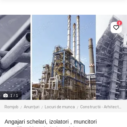
2
1
/ 1
Romjob
Anunțuri
Locuri de munca
Constructii - Arhitectura - Design
Angajari schelari, izolatori , muncitori