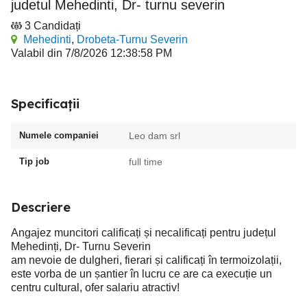
judetul Mehedinti, Dr- turnu severin
3 Candidați
Mehedinti
,
Drobeta-Turnu Severin
Valabil din 7/8/2026 12:38:58 PM
Specificații
Numele companiei
Leo dam srl
Tip job
full time
Descriere
Angajez muncitori calificați și necalificați pentru județul
Mehedinți, Dr- Turnu Severin
am nevoie de dulgheri, fierari și calificați în termoizolații,
este vorba de un șantier în lucru ce are ca execuție un
centru cultural, ofer salariu atractiv!