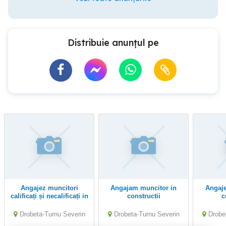
Distribuie anunțul pe
Angajez muncitori
Angajam muncitor in
Angajez muncitori in
calificați și necalificați in
constructii
c
constructii
Drobeta-Turnu Severin
Drobeta-Turnu Severin
Drobe