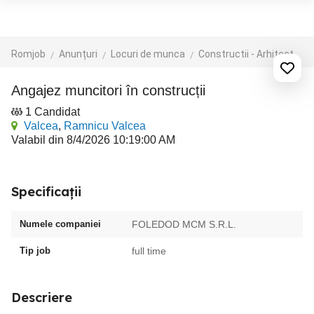
Romjob
Anunțuri
Locuri de munca
Constructii - Arhitectura - Design
Angajez muncitori în construcții
1 Candidat
Valcea
,
Ramnicu Valcea
Valabil din 8/4/2026 10:19:00 AM
Specificații
Numele companiei
FOLEDOD MCM S.R.L.
Tip job
full time
Descriere