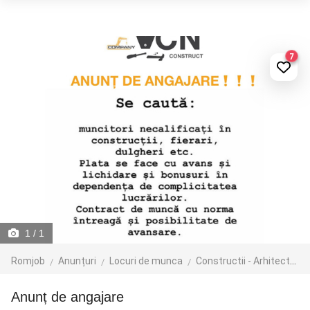
7
1
/ 1
Romjob
Anunțuri
Locuri de munca
Constructii - Arhitectura - Design
Anunț de angajare