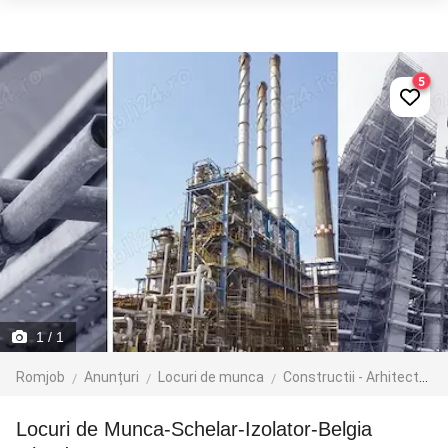
5
1
/ 1
Romjob
Anunțuri
Locuri de munca
Constructii - Arhitectura - Design
Locuri de Munca-Schelar-Izolator-Belgia