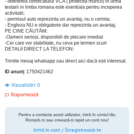
- obtinerea certificatului VCA ( protectia muncii) in urma
testarii in limba romana este esentiala pentru inceperea
activitatii;
- permisul auto reprezinta un avantaj, nu o cerinta;
- Engleza NU e obligatorie dar reprezinta un avantaj;
PE CINE CĂUTĂM:
-Oameni serioși, disponibili de plecare imediat
-Cei care vor stabilitate, nu ceva pe termen scurt
DETALII DIRECT LA TELEFON:
Trimite mesaj whatsapp sau direct aici dacă ești interesat.
ID anunț
: 1750421462
Vizualizări:
0
Raportează
Pentru a contacta acest utilizator, intră în contul tău
Romjob.ro sau creează-ți rapid un cont nou!
Intră în cont / Înregistrează-te