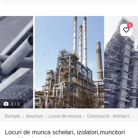
2
1
/ 1
Romjob
Anunțuri
Locuri de munca
Constructii - Arhitectura - Design
Locuri de munca schelari, izolatori,muncitori